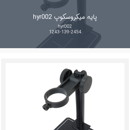
پایه میکروسکوپ hyr002
hyr002
1243-139-2454