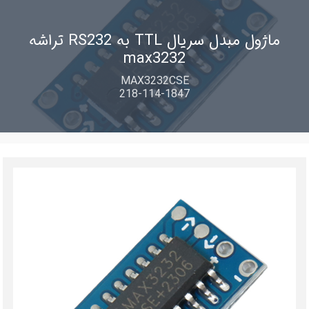
ماژول مبدل سریال TTL به RS232 تراشه
max3232
MAX3232CSE
218-114-1847