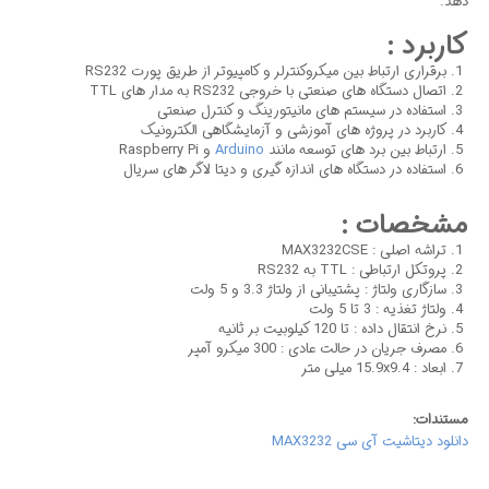
دهد.
کاربرد :
برقراری ارتباط بین میکروکنترلر و کامپیوتر از طریق پورت RS232
اتصال دستگاه های صنعتی با خروجی RS232 به مدار های TTL
استفاده در سیستم های مانیتورینگ و کنترل صنعتی
کاربرد در پروژه های آموزشی و آزمایشگاهی الکترونیک
ارتباط بین برد های توسعه مانند
Arduino
و Raspberry Pi
استفاده در دستگاه های اندازه گیری و دیتا لاگر های سریال
مشخصات :
تراشه اصلی : MAX3232CSE
پروتکل ارتباطی : TTL به RS232
سازگاری ولتاژ : پشتیبانی از ولتاژ 3.3 و 5 ولت
ولتاژ تغذیه : 3 تا 5 ولت
نرخ انتقال داده : تا 120 کیلوبیت بر ثانیه
مصرف جریان در حالت عادی : 300 میکرو آمپر
ابعاد : 15.9x9.4 میلی متر
مستندات:
دانلود دیتاشیت آی سی MAX3232