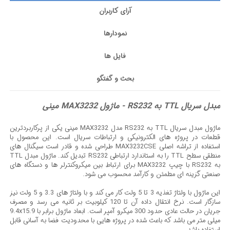
آرای کاربران
نمودارها
فایل ها
بحث و گفتگو
مبدل سریال TTL به RS232 - ماژول MAX3232 مینی
ماژول مبدل سریال TTL به RS232 مدل MAX3232 مینی یکی از پرکاربردترین
قطعات در پروژه های الکترونیکی و ارتباطات سریال است. این محصول با
استفاده از تراشه اصلی MAX3232CSE طراحی شده و قادر است سیگنال های
منطقی سطح TTL را به استاندارد ارتباطی RS232 تبدیل کند. ماژول مبدل TTL
به RS232 با چیپ MAX3232 برای ارتباط بین میکروکنترلر ها و دستگاه های
صنعتی گزینه ای مطمئن و کارآمد محسوب می شود.
این ماژول با ولتاژ تغذیه 3 تا 5 ولت کار می کند و با ولتاژ های 3.3 و 5 ولت نیز
سازگار است. نرخ انتقال داده آن تا 120 کیلوبیت بر ثانیه می رسد و مصرف
جریان در حالت عادی حدود 300 میکرو آمپر است. ابعاد ماژول برابر با 9.4x15.9
میلی متر می باشد که باعث شده در پروژه هایی با محدودیت فضا به آسانی قابل
استفاده باشد.