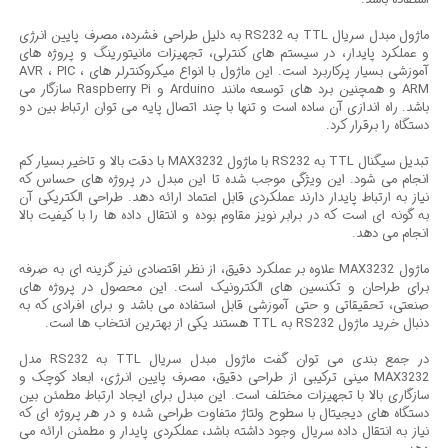
ماژول مبدل سریال TTL به RS232 به دلیل طراحی فشرده، مصرف پایین انرژی
و عملکرد پایدار، در سیستم های کنترلی، تجهیزات مانیتورینگ و پروژه های
آموزشی بسیار پرکاربرد است. این ماژول با انواع میکروکنترلر های AVR ، PIC ،
ARM و همچنین برد های توسعه مانند Arduino و Raspberry Pi سازگار می
باشد. راه اندازی آن ساده است و تنها با چند اتصال پایه می توان ارتباط بین دو
دستگاه را برقرار کرد.
تبدیل سیگنال TTL به RS232 با ماژول MAX3232 با دقت بالا و تاخیر بسیار کم
انجام می شود. این ویژگی موجب شده تا این مبدل در پروژه های حساس که
نیاز به ارتباط پایدار دارند عملکردی قابل اعتماد ارائه دهد. طراحی الکتریکی آن
به گونه ای است که در برابر نویز مقاوم بوده و انتقال داده ها را با کیفیت بالا
انجام می دهد.
ماژول MAX3232 علاوه بر عملکرد دقیق، از نظر اقتصادی نیز گزینه ای به صرفه
برای طراحان و تکنسین های الکترونیک است. این محصول در پروژه های
صنعتی، تحقیقاتی و حتی آموزشی قابل استفاده می باشد و برای افرادی که به
دنبال خرید ماژول RS232 به TTL هستند یکی از بهترین انتخاب ها است.
در جمع بندی می توان گفت ماژول مبدل سریال TTL به RS232 مدل
MAX3232 مینی ترکیبی از طراحی دقیق، مصرف پایین انرژی، ابعاد کوچک و
سازگاری بالا با تجهیزات مختلف است. این مبدل برای ایجاد ارتباط مطمئن بین
دستگاه های دیجیتال با سطوح ولتاژ متفاوت طراحی شده و در هر پروژه ای که
نیاز به انتقال داده سریال وجود داشته باشد، عملکردی پایدار و مطمئن ارائه می