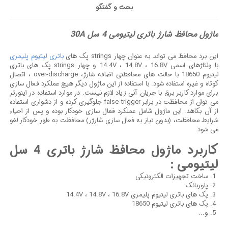
بحث و گفتگو
ماژول محافظ شارژ باتری لیتیومی 4 سل 30A
این برد محافظ می تواند به عنوان چهار strings پک های
باتری لیتیوم پلیمری
با ولتاژهای اسمی 14.4V ، 14.8V ، 16.8V و چهار strings پک های باتری
لیتیوم 18650 با حالت های محافظتی اضافه شارژ، over-discharge ، اتصال
کوتاه و غیره استفاده شود. با استفاده از این ماژول دیگر هیچ عملکرد فعال سازی
برای موارد کاربر برق با جریان آنی زیاد لازم نیست. در موارد استفاده در اینورتر
می توان از محافظت در برابر false trigger جلوگیری کرده و از دشواری استفاده
از آن بکاهد. این ماژول شامل عملکرد فعال سازی خودکار بوده و پس از احیاء
شرایط محافظت، (بدون نیاز به فعال سازی شارژر) محافظت به طور خودکار لغو
می شود.
کاربرد ماژول محافظ شارژ باتری 4 سل
لیتیومی :
ساخت تجهیزات الکترونیکی
پاوربانک
پک های باتری لیتیوم پلیمری 14.4V ، 14.8V ، 16.8V
پک های باتری لیتیوم 18650
و...