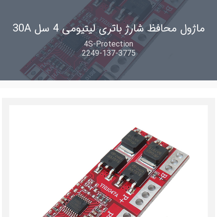
ماژول محافظ شارژ باتری لیتیومی 4 سل 30A
4S-Protection
2249-137-3775