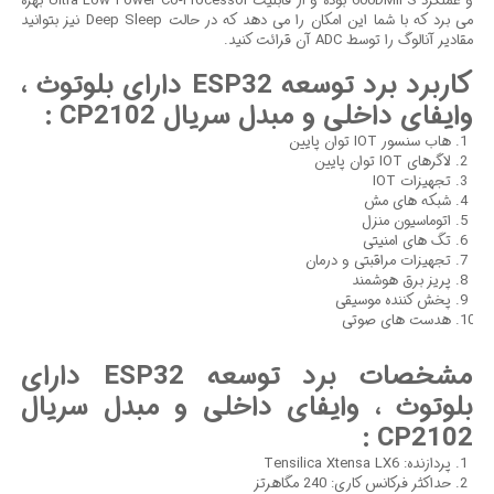
و عملکرد 600DMIPS بوده و از قابلیت Ultra Low Power Co-Processor بهره
می برد که با شما این امکان را می دهد که در حالت Deep Sleep نیز بتوانید
مقادیر آنالوگ را توسط ADC آن قرائت کنید.
کاربرد برد توسعه ESP32 دارای بلوتوث ،
وایفای داخلی و مبدل سریال CP2102 :
هاب سنسور IOT توان پایین
لاگرهای IOT توان پایین
تجهیزات IOT
شبکه های مش
اتوماسیون منزل
تگ های امنیتی
تجهیزات مراقبتی و درمان
پریز برق هوشمند
پخش کننده موسیقی
هدست های صوتی
مشخصات برد توسعه ESP32 دارای
بلوتوث ، وایفای داخلی و مبدل سریال
CP2102 :
پردازنده: Tensilica Xtensa LX6
حداکثر فرکانس کاری: 240 مگاهرتز