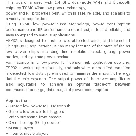
This board is used with 2.4 GHz dual-mode Wi-Fi and Bluetooth
chips by TSMC 40nm low power technology,
power and RF properties best, which is safe, reliable, and scalable to
a variety of applications.
Using TSMC low power 40nm technology, power consumption
performance and RF performance are the best, safe and reliable, and
easy to expand to various applications.
ESP32 is designed for mobile, wearable electronics, and Internet of
Things (IoT) applications. It has many features of the state-of-the-art
low power chips, including fine resolution clock gating, power
modes, and dynamic power scaling.
For instance, in a low-power IoT sensor hub application scenario,
ESP32 is woken up periodically, and only when a specified condition
is detected; low duty cycle is used to minimize the amount of energy
that the chip expends. The output power of the power amplifier is
also adjustable to achieve an optimal trade-off between
communication range, data rate, and power consumption.
Application:
• Generic low power IoT sensor hub
• Generic low power IoT loggers
• Video streaming from camera
• Over The Top (OTT) devices
• Music players
– Internet music players