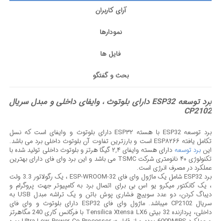
آرای کاربران
نمودارها
فایل ها
بحث و گفتگو
برد توسعه ESP32 دارای بلوتوث ، وایفای داخلی و مبدل سریال
CP2102
برد توسعه ESP32 با هسته ESP۳۲ دارای بلوتوث و وایفای است که نسل
تکامل یافته ESP۸۲۶۶ است و بارزترین تفاوت آن بلوتوث داخلی برد می باشد.
این
برد توسعه
دارای هسته وایفای ۲,۴ گیگا هرتز و بلوتوث داخلی تولید شده با
تکنولوژی ۴۰ نانومتری شرکت TSMC می باشد و این برد وای فای دارای بهترین
عملکرد در مصرف انرژی است.
برد ESP32 شامل یک ماژول وای فای ESP-WROOM-32 ، یک رگولاتور 3.3 ولت
، یک کانکتور میکرو یو اس بی برای اتصال برد به کامپیوتر جهت پروگرام و
دیباگ کردن، دو عدد سوییچ فشاری پوش باتن و یک تراشه مبدل USB به
سریال CP2102 میباشد. ماژول وای فای ESP32 دارای بلوتوث و وای فای
داخلی، پردازنده 32 بیتی Tensilica Xtensa LX6 با فرکانس کاری 240 مگاهرتز