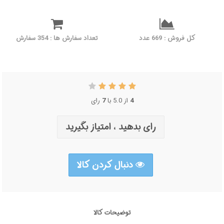
کل فروش : 669 عدد
تعداد سفارش ها : 354 سفارش
رای
7
از 5.0 با
4
رای بدهید ، امتیاز بگیرید
دنبال کردن کالا
توضیحات کالا