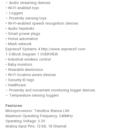
– Audio streaming devices
• Wi-Fi enabled toys
– Loggers
– Proximity sensing toys
• Wi-Fi-enabled speech recognition devices
• Audio headsets
• Smart power plugs
• Home automation
• Mesh network
Espressif Systems 4 http://www.espressif.com
1.5 Block Diagram 1 OVERVIEW
• Industrial wireless control
• Baby monitors
• Wearable electronics
• Wi-Fi location-aware devices
• Security ID tags
• Healthcare
– Proximity and movement monitoring trigger devices
– Temperature sensing loggers
Features:
Microprocessor: Tensilica Xtensa LX6
Maximum Operating Frequency: 240MHz
Operating Voltage: 3.3V
Analog Input Pins: 12-bit, 18 Channel