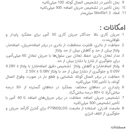
زمان تأخیر در تشخیص اتصال کوتاه: 100 میلی‌ثانیه
زمان تأخیر در تشخیص جریان اضافه: 500 میلی‌ثانیه
ابعاد: 56x45x1.2 میلی‌متر
امکانات :
جریان کاری بالا: حداکثر جریان کاری 30 آمپر برای عملکرد پایدار و
طولانی‌مدت.
حفاظت از باتری: قابلیت محافظت از باتری در برابر اضافه‌جریان، اضافه‌بار،
ولتاژ بیش از حد و کاهش بیش از حد ولتاژ.
مدار تعادل باتری: حفظ تعادل بین سلول‌ها با جریان تعادل 60 میلی‌آمپر،
برای جلوگیری از شارژ یا دشارژ بیش از حد.
ولتاژ اضافه‌شارژ و کاهش ولتاژ: تشخیص دقیق اضافه‌شارژ با ولتاژ 4.28V ±
0.05V و جلوگیری از دشارژ بیش از حد با ولتاژ 2.55V ± 0.08V.
حفاظت در برابر اتصال کوتاه: شناسایی و قطع بار در صورت وقوع اتصال
کوتاه، با تأخیر 100 میلی‌ثانیه.
پایداری در دماهای مختلف: عملکرد در دماهای گسترده از -30 درجه
سانتی‌گراد تا +80 درجه سانتی‌گراد.
تشخیص جریان اضافه: حفاظت در برابر جریان‌های اضافه تا 60 آمپر با
تأخیر تشخیص 500 میلی‌ثانیه.
ماسفت قدرتی: استفاده از ماسفت P75N02LDG برای کنترل کارآمد جریان و
جلوگیری از اتلاف انرژی.
مستندات: