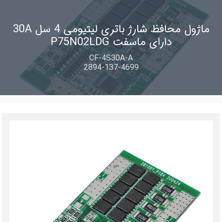
ماژول محافظ شارژ باتری لیتیومی 4 سل 30A
دارای ماسفت P75N02LDG
CF-4S30A-A
2894-137-4699