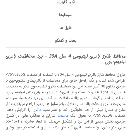
آرای کاربران
نمودارها
فایل ها
بحث و گفتگو
محافظ شارژ باتری لیتیومی 4 سل 30A - برد محافظت باتری
لیتیوم-یون
ماژول محافظ شارژ باتری لیتیومی 4 سل 30A با استفاده از ماسفت P75N02LDG
طراحی شده است و یک راه‌حل جامع برای محافظت از باتری‌های لیتیوم-یون با
جریان مداوم 30 آمپر است. این برد محافظت باتری لیتیوم-یون قادر به مدیریت
4 سلول با ولتاژ 14.8 ولت است و از باتری‌ها در برابر خطراتی نظیر اضافه‌جریان،
اضافه‌بار، اتصال کوتاه و دمای بالا محافظت می‌کند. این برد به همراه سیستم
مدیریت باتری با دقت بالا، مدار تعادل برای سلول‌ها را نیز فراهم می‌آورد تا از
شارژ یا دشارژ بیش از حد جلوگیری کند و عمر مفید
باتری
را افزایش دهد.
ماسفت P75N02LDG به عنوان یک
ماسفت
قدرتی با عملکرد عالی در کنترل
جریان، بخش مهمی از این برد را تشکیل می‌دهد. با ابعاد فشرده 56x45x1.2
میلی‌ متر ، این
برد محافظ باتری
گزینه‌ای مناسب برای استفاده در خودروهای