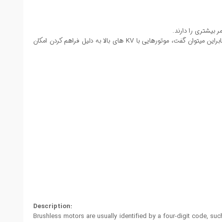
 بیشتری را دارند.
موتور براشلس دارای قدرت، تراست و KV های مختلفی هستند. هرچقدر KV یک موتور بیشتر باشد ، سرعت چرخش موتور در واحد زمان نیز بیشتر می شود. بنابراین میتوان گفت، موتورهایی با KV های بالا به دلیل فراهم کردن امکان
Description:
Brushless motors are usually identified by a four-digit code, su