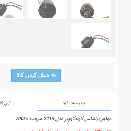
دنبال کردن کالا
توضیحات کالا
آرای کا
موتور براشلس کوادکوپتر مدل 2216 سرعت 700kv