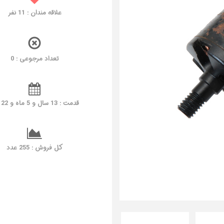
علاقه مندان :
11
نفر
تعداد مرجوعی : 0
قدمت : 13 سال و 5 ماه و 22 روز
کل فروش : 255 عدد