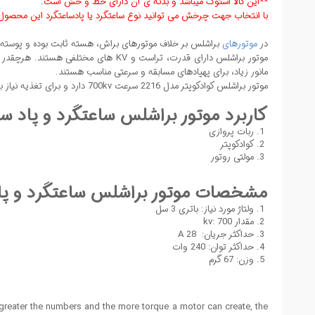
**این کالا استوک میباشد و بدنه ی آن دارای خط و خش است.
با انتخاب جهت چرخش می توانید نوع ساعتگرد یا پادساعتگرد این محصول ر
در
موتورهای
براشلس بر خلاف موتورهای براش، هسته ثابت بوده و پوسته می 
مانور زیاد، برای پهپادهای مسابقه و سرعتی مناسب هستند.
موتور براشلس کوادکوپتر مدل 2216 سرعت 700kv دارد و برای تغذیه نیاز به باتری 3 سل یا ولتاژ حدود 11.2 ولت دارد و حداکثر جریان آم 28 آمپر است.
کاربرد موتور براشلس ساعتگرد و پاد ساعتگر
ربات پروازی
کوادکوپتر
مولتی روتور
مشخصات موتور براشلس ساعتگرد و پاد ساع
ولتاژ مورد نیاز: باتری 3 سل
مقدار kv: 700
حداکثر جریان: 28 A
حداکثر توان: 240 وات
وزن: 67 گرم
e greater the numbers and the more torque a motor can create, the