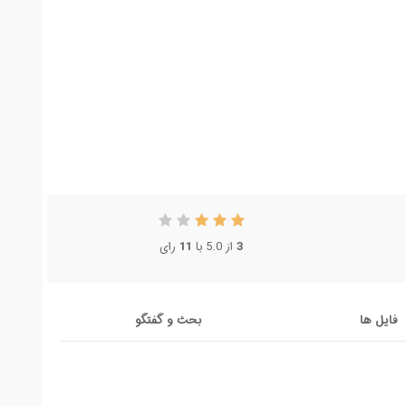
3
از 5.0 با
11
رای
فایل ها
بحث و گفتگو