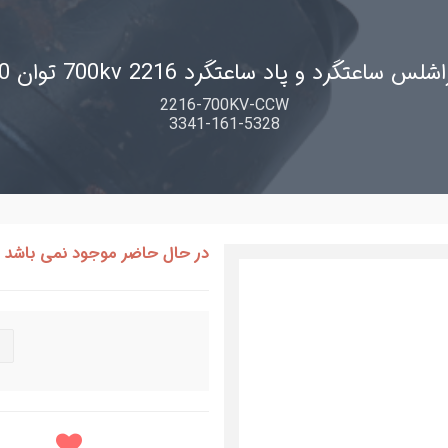
 ساعتگرد و پاد ساعتگرد 2216 700kv توان 240 وات
2216-700KV-CCW
3341-161-5328
در حال حاضر موجود نمی باشد