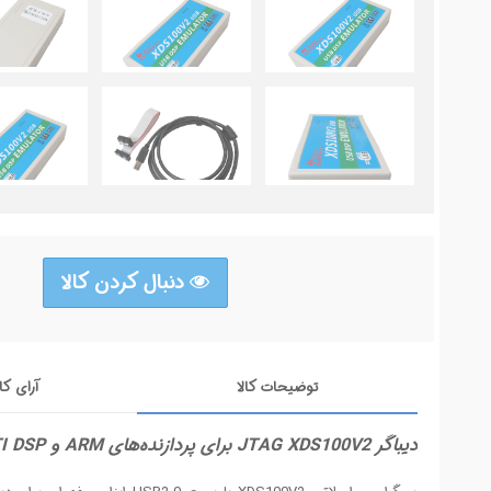
دنبال کردن کالا
توضیحات کالا
آرای کا
دیباگر JTAG XDS100V2 برای پردازنده‌های ARM و TI DSP