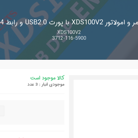
 XDS100V2 با پورت USB2.0 و رابط 14 پین
XDS100V2
3712-116-5900
کالا موجود است
موجودی انبار : 3 عدد