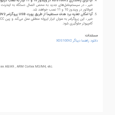
آیا برای راه‌اندازی XDS100V2 در ویندوز 10 و 11 نیاز به نصب درایور جداگانه است ؟
امولاتور در ویندوز 10 و 11 نصب خواهند شد.
آیا امکان تغذیه برد هدف مستقیماً از طریق پورت USB پروگرامر XDS100V2 وجود دارد ؟
کامپیوتر جلوگیری شود.
مستندات:
دانلود راهنما دیباگر XDS100V2
x A8/A9 , ARM Cortex M3/M4, etc.