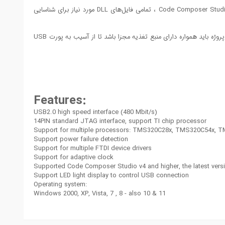
خیر ، در سیستم‌عامل‌های جدید به محض اتصال دستگاه به اینترنت ، درایورهای FTDI به صورت خودکار شناسایی می‌شوند. همچنین با نصب نرم افزار Code Composer Studio ، تمامی فایل‌های DLL مورد نیاز برای شناسایی
خیر ، این پروگرامر به عنوان ابزار ایزوله منطقی عمل می‌کند و پین VCC در رابط JTAG صرفاً برای تشخیص سطح ولتاژ مرجع (Voltage Sense) است. برد پروژه باید همواره دارای منبع تغذیه مجزا باشد تا از آسیب به پورت USB
Features:
USB2.0 high speed interface (480 Mbit/s)
14PIN standard JTAG interface, support TI chip processor
Support for multiple processors: TMS320C28x, TMS320C54x, T
Support power failure detection
Support for multiple FTDI device drivers
Support for adaptive clock
Supported Code Composer Studio v4 and higher, the latest vers
Support LED light display to control USB connection
Operating system:
Windows 2000, XP, Vista, 7 , 8 - also 10 & 11