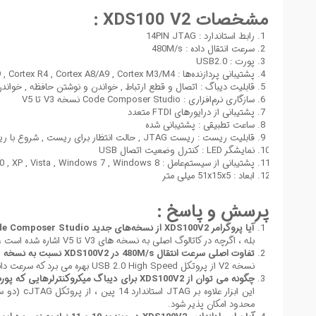
مشخصات XDS100 V2 :
رابط استاندارد : 14PIN JTAG
سرعت انتقال داده : 480M/s
پورت : USB2.0
پشتیبانی پردازنده‌ها : TMS320C28x , TMS320C54x , TMS320C55x , TMS320C64x+ , TMS320C674x , ARM 9 , Cortex R4 , Cortex A8/A9 , Cortex M3/M4
قابلیت دیباگ : اتصال و قطع ارتباط , خواندن و نوشتن حافظه , خواندن 
سازگاری نرم‌افزاری : Code Composer Studio نسخه V3 تا V5
پشتیبانی از درایورهای FTDI متعدد
ساعت تطبیقی : پشتیبانی شده
قابلیت ریست : ریست JTAG , حالت انتظار برای ریست , شروع با ریست پاور
نمایشگر LED : کنترل وضعیت اتصال USB
پشتیبانی از سیستم‌عامل : Windows 2000 , XP , Vista , Windows 7 , Windows 8
ابعاد : 51x15x5 میلی متر
پرسش و پاسخ :
آیا پروگرامر XDS100V2 از نسخه‌های جدید Code Composer Studio مانند CCS V10 یا بالاتر پشتیبانی می‌کند ؟
بله ، اگرچه در کاتالوگ اصلی به نسخه های V3 تا V5 اشاره شده است ، اما به دلیل استفاده از درایورهای استاندارد FTDI ، این پروگرامر با نسخه های جدید CCS (مانند V6 تا V12) نیز در محیط ویندوز و لینوکس سازگاری کامل دارد.
تفاوت اصلی سرعت انتقال 480M/s در XDS100V2 نسبت به نسخه V1 چیست ؟
نسخه V2 از پروتکل USB 2.0 High Speed بهره می برد که سرعت دانلود کد و بازخوانی حافظه را تا 50 برابر نسبت به نسخه V1 (که از Full Speed استفاده می‌کرد) افزایش داده و تاخیر در دیباگ زمان واقعی را حذف می‌کند.
چگونه می توان از XDS100V2 برای دیباگ میکروکنترلرهایی که پورت JTAG ندارند استفاده کرد ؟
محدود امکان پذیر شود.