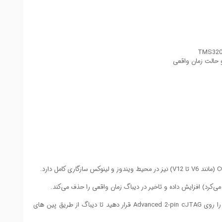
و حالت زمان واقعی
این ابزار علاوه بر JTAG استاندارد 14 پین ، از پروتکل cJTAG (دو سیمه) نیز پشتیبانی می‌کند. برای این کار باید در تنظیمات نرم افزار CCS ، نوع کانکتور را روی Advanced 2-pin cJTAG قرار دهید تا دیباگ از طریق پین های