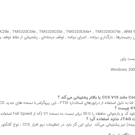
رجیسترها , بارگذاری برنامه , اجرای برنامه , توقف مرحله‌ای , پشتیبانی از نقاط توقف 