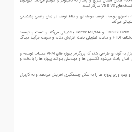
پروگرامر و امولاتور XDS100V2 با پورت USB2.0 ابزار حرفه‌ ای برای دیباگ و شبیه‌ سازی پردازنده‌ های TI و ARM است. رابط 14PIN JTAG و سرعت 480M/s امکان اتصال سریع و پایدار به کامپیوتر را فراهم می‌کند. پروگرامر
بارگذاری برنامه ، اجرای برنامه ، توقف مرحله ای و نقاط توقف در زمان واقعی پشتیبانی
امولاتور XDS100V2 میکروکنترلر TI از پردازنده‌ های TMS320C28x, TMS320C54x, TMS320C55x, TMS320C64x+, TMS320C674x, ARM 9, Cortex R4, Cortex A8/A9 و Cortex M3/M4 پشتیبانی می‌کند و تست و توسعه
پروژه‌های صنعتی و تحقیقاتی را تسهیل می‌کند. ویژگی‌ هایی مانند ریست JTAG , حالت شروع با ریست پاور , تشخیص قطع برق , پشتیبانی از درایورهای مختلف FTDI و ساعت تطبیقی باعث افزایش دقت و سرعت فرآیند دیباگ
دیباگر JTAG XDS100V2 نمایشگر LED دارد که وضعیت اتصال USB را نشان می‌دهد و امکان بررسی دقیق سخت‌ افزار و نرم‌ افزار پروژه‌ ها را فراهم می‌کند. ابزار به گونه‌ای طراحی شده که پروگرامر پروژه های ARM عملیات توسعه و
 آسان باعث می‌شود تکنسین ها و مهندسان بتوانند پروژه‌ ها را با دقت و
گاه‌ ها و محیط‌ های صنعتی و تحقیقاتی مناسب است. XDS100V2 سرعت توسعه ، دقت دیباگ و بهره‌ وری پروژه‌ ها را به شکل چشمگیری افزایش می‌دهد و به کاربران