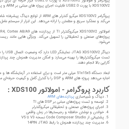
XDS100V2 با پورت USB2.0 قابلیت اجرای پروژه‌ های مبتنی بر ARM و پردازنده‌ های DSP مختلف را با دقت بالا فراهم می‌نماید و با Code Composer Studio نسخه‌های V3 تا V5 سازگار است.
پروگرامر XDS100V2 میکرو کنترلر ه
می‌کند و عملکرد سریع و مطمئن را ارائه می‌دهد. این ابزار از سیستم‌ عامل‌های Windows 2000, XP, Vista, Windows 7 و Windows 8 (همچنین 10 و 11) پشتیبان
می‌شود.
تست میکروکنترلرها را بهینه می‌سازد و امکان مدیریت همزمان چند پردازند
کارایی بالا انجام دهند.
اجازه می‌دهد پروژه‌ های ARM و DSP را با کنترل کامل و کیفیت حرفه‌ای مدیریت کنند.
کاربرد پروگرامر - امولاتور XDS100 :
دیباگ و شبیه‌سازی
پردازنده‌های ARM
توسعه و تست پروژه‌های مبتنی بر DSP های TI
اجرای پروژه‌های صنعتی و تحقیقاتی میکروکنترلر
خواندن و نوشتن حافظه و رجیسترها در زمان واقعی
پشتیبانی از Code Composer Studio نسخه V3 تا V5
مدیریت چند پردازنده همزمان با رابط 14PIN JTAG