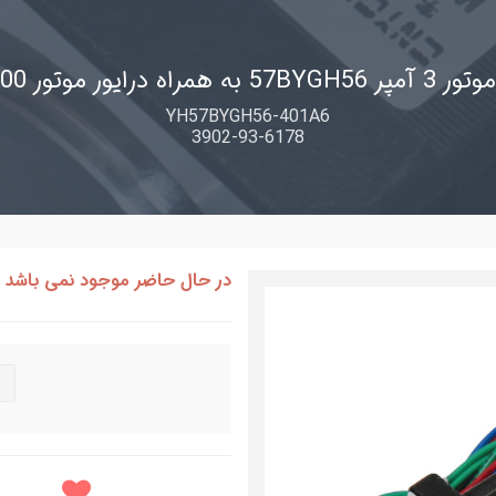
استپر موتور 3 آمپر 57BYGH56 
YH57BYGH56-401A6
3902-93-6178
در حال حاضر موجود نمی باشد