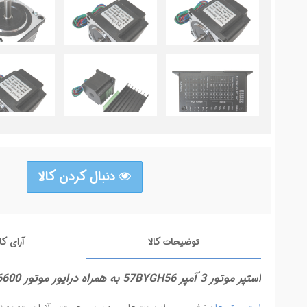
دنبال کردن کالا
توضیحات کالا
آرای کا
استپر موتور 3 آمپر 57BYGH56 به همراه درایور موتور TB6600