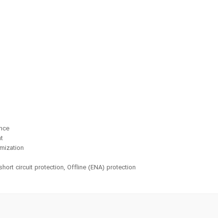
ance
nt
imization
short circuit protection, Offline (ENA) protection