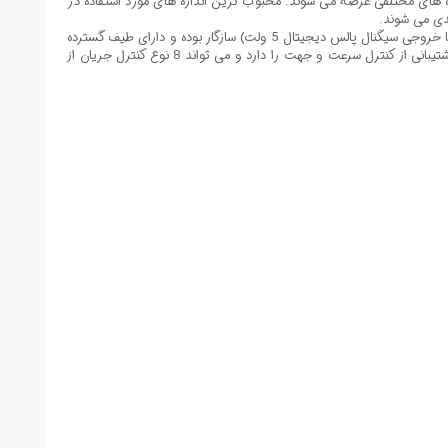
زه های مختلفی عرضه می شوند. محبوب ترین اندازه های مورد استفاده در
یک Stepper Motor Driver حرفه ای است که می تواند یک موتور پله دو فاز را کنترل کند. این محصول با آردوینو و سایر میکروکنترلرها (با خروجی سیگنال پالس دیجیتال 5 ولت) سازگار بوده و دارای طیف گسترده
ای از توان ورودی 9 تا 42 ولت DC است. این درایور موتور می تواند جریان خروجی پیک 4A تولید کند، که برای اغلب موتورها کافی است. این درایور قابلیت پشتیبانی از کنترل سرعت و جهت را دارد و می تواند 8 نوع کنترل جریان از