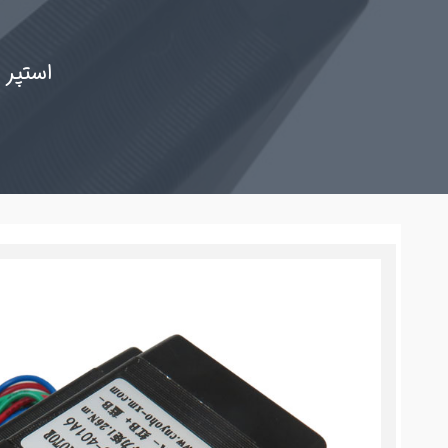
به همراه درایور موتور TB6600