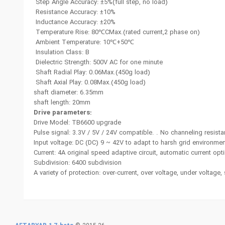
Step Angle Accuracy: ±5%(full step, no load)
Resistance Accuracy: ±10%
Inductance Accuracy: ±20%
Temperature Rise: 80℃CMax.(rated current,2 phase on)
Ambient Temperature: 10℃+50℃
Insulation Class: B
Dielectric Strength: 500V AC for one minute
Shaft Radial Play: 0.06Max.(450g load)
Shaft Axial Play: 0.08Max.(450g load)
shaft diameter: 6.35mm
shaft length: 20mm
Drive parameters:
Drive Model: TB6600 upgrade
Pulse signal: 3.3V / 5V / 24V compatible. . No channeling resist
Input voltage: DC (DC) 9 ~ 42V to adapt to harsh grid environme
Current: 4A original speed adaptive circuit, automatic current opt
Subdivision: 6400 subdivision
A variety of protection: over-current, over voltage, under voltage, 