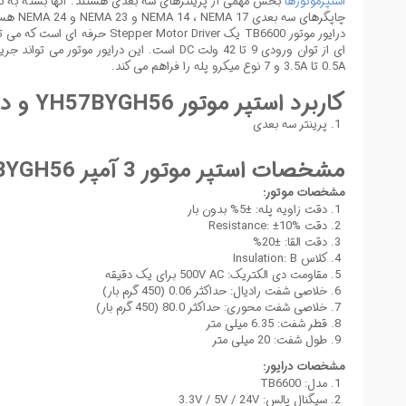
استپرموتورها
بخش مهمی از پرینترهای سه بعدی هستند. آنها بسته به نوع 
چاپگرهای سه بعدی NEMA 14 ، NEMA 17 و NEMA 23 و NEMA 24 هستند که نوسط انجمن The National Electrical Manufacturers Association طبقه بندی می شوند.
درایور موتور TB6600
0.5A تا 3.5A و 7 نوع میکرو پله را فراهم می کند.
کاربرد استپر موتور YH57BYGH56 و درایور موتورTB6600:
پرینتر سه بعدی
مشخصات استپر موتور 3 آمپر YH57BYGH56 و همراه درایور موتورTB6600:
مشخصات موتور:
دقت زاویه پله: ±5% بدون بار
دقت Resistance: ±10%
دقت القا: ±20%
کلاس Insulation: B
مقاومت دی الکتریک: 500V AC برای یک دقیقه
خلاصی شفت رادیال: حداکثر 0.06 (450 گرم بار)
خلاصی شفت محوری: حداکثر 80.0 (450 گرم بار)
قطر شفت: 6.35 میلی متر
طول شفت: 20 میلی متر
مشخصات درایور:
مدل: TB6600
سیگنال پالس: 3.3V / 5V / 24V