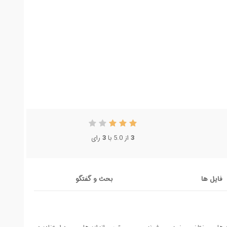
رای
3
از 5.0 با
3
فایل ها
بحث و گفتگو