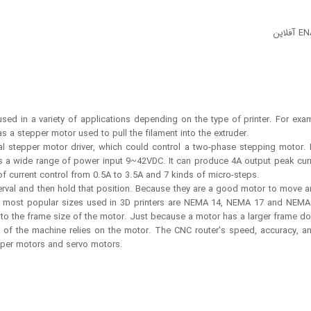
used in a variety of applications depending on the type of printer. For exa
s a stepper motor used to pull the filament into the extruder.
al stepper motor driver, which could control a two-phase stepping motor. I
as a wide range of power input 9~42VDC. It can produce 4A output peak cur
of current control from 0.5A to 3.5A and 7 kinds of micro-steps.
rval and then hold that position. Because they are a good motor to move an 
 The most popular sizes used in 3D printers are NEMA 14, NEMA 17 and NE
 to the frame size of the motor. Just because a motor has a larger frame do
f the machine relies on the motor. The CNC router's speed, accuracy, and
pper motors and servo motors.