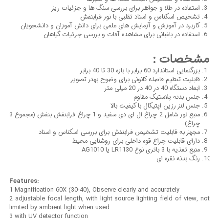
استفاده در طلا و جواهر برای بررسی سنگ ها و جزئیات ریز
تشخیص اسکناس و اسناد تقلبی با نور فرابنفش
کاربرد در آموزش و آزمایش های علمی برای دانش آموزان و دانشجویان
استفاده در باغبانی برای مشاهده آفات و بررسی جزئیات گیاهان
مشخصات :
بزرگنمایی استاندارد 60 برابر با بازه 30 تا 40 برابر
قابلیت تنظیم فاصله کانونی برای وضوح بهتر تصویر
ابعاد دستگاه 40 در 40 در 20 میلی متر
جنس بدنه پلاستیک مقاوم
جنس لنز رزین اپتیکال با کیفیت بالا
منبع نور شامل 2 چراغ ال ای دی سفید و 1 چراغ فرابنفش بنفش (مجموع 3
چراغ)
مجهز به قابلیت تشخیص فرابنفش برای بررسی اسکناس و اسناد
دارای قابلیت چراغ قوه داخلی برای روشنایی محیط
منبع تغذیه با 3 باتری نوع LR1130 یا AG1010
رنگ بدنه نقره ای
Features:
1 Magnification 60X (30-40), Observe clearly and accurately
2 adjustable focal length, with light source lighting field of view, not
limited by ambient light when used
3 with UV detector function