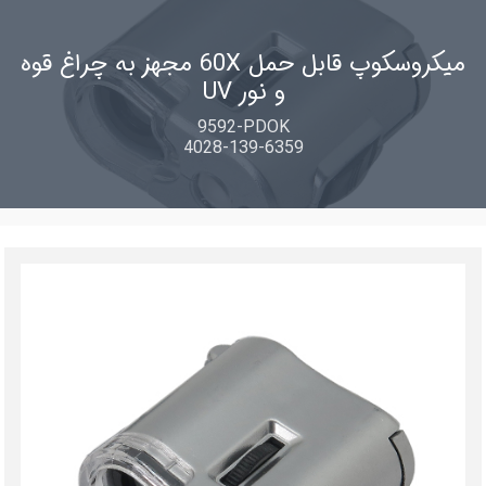
میکروسکوپ قابل حمل 60X مجهز به چراغ قوه
و نور UV
9592-PDOK
4028-139-6359