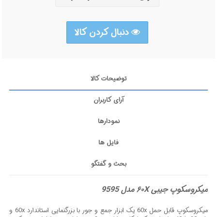
دنبال کردن کالا
توضیحات کالا
آرای کاربران
نمودارها
فایل ها
بحث و گفتگو
میکروسکوپ جیبی ۶۰X مدل 9595
میکروسکوپ قابل حمل 60x یک ابزار جمع و جور با بزرگنمایی استاندارد 60x و