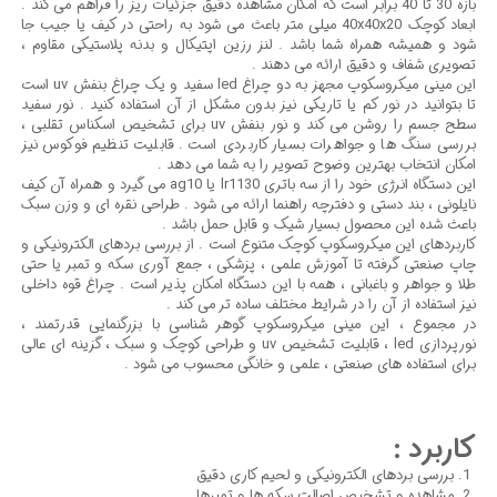
بازه 30 تا 40 برابر است که امکان مشاهده دقیق جزئیات ریز را فراهم می کند .
ابعاد کوچک 40x40x20 میلی متر باعث می شود به راحتی در کیف یا جیب جا
شود و همیشه همراه شما باشد . لنز رزین اپتیکال و بدنه پلاستیکی مقاوم ،
تصویری شفاف و دقیق ارائه می دهند .
این مینی میکروسکوپ مجهز به دو چراغ led سفید و یک چراغ بنفش uv است
تا بتوانید در نور کم یا تاریکی نیز بدون مشکل از آن استفاده کنید . نور سفید
سطح جسم را روشن می کند و نور بنفش uv برای تشخیص اسکناس تقلبی ،
بررسی سنگ ها و جواهرات بسیار کاربردی است . قابلیت تنظیم فوکوس نیز
امکان انتخاب بهترین وضوح تصویر را به شما می دهد .
این دستگاه انرژی خود را از سه باتری lr1130 یا ag10 می گیرد و همراه آن کیف
نایلونی ، بند دستی و دفترچه راهنما ارائه می شود . طراحی نقره ای و وزن سبک
باعث شده این محصول بسیار شیک و قابل حمل باشد .
کاربردهای این میکروسکوپ کوچک متنوع است . از بررسی بردهای الکترونیکی و
چاپ صنعتی گرفته تا آموزش علمی ، پزشکی ، جمع آوری سکه و تمبر یا حتی
طلا و جواهر و باغبانی ، همه با این دستگاه امکان پذیر است . چراغ قوه داخلی
نیز استفاده از آن را در شرایط مختلف ساده تر می کند .
در مجموع ، این مینی میکروسکوپ گوهر شناسی با بزرگنمایی قدرتمند ،
نورپردازی led ، قابلیت تشخیص uv و طراحی کوچک و سبک ، گزینه ای عالی
برای استفاده های صنعتی ، علمی و خانگی محسوب می شود .
کاربرد :
بررسی بردهای الکترونیکی و لحیم کاری دقیق
مشاهده و تشخیص اصالت سکه ها و تمبرها