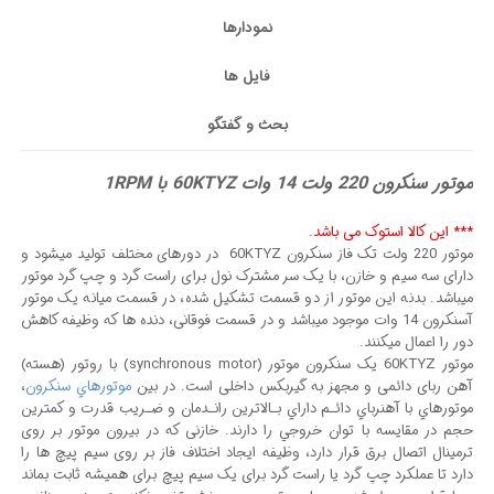
نمودارها
فایل ها
بحث و گفتگو
موتور سنکرون 220 ولت 14 وات 60KTYZ با 1RPM
*** این کالا استوک می باشد.
موتور 220 ولت تک فاز سنکرون 60KTYZ در دورهای مختلف تولید میشود و
دارای سه سیم و خازن، با یک سر مشترک نول برای راست گرد و چپ گرد موتور
میباشد. بدنه این موتور از دو قسمت تشکیل شده، در قسمت میانه یک موتور
آسنکرون 14 وات موجود میباشد و در قسمت فوقانی، دنده ها که وظیفه کاهش
دور را اعمال میکنند.
موتور 60KTYZ یک سنکرون موتور (synchronous motor) با روتور (هسته)
آهن ربای دائمی و مجهز به گیربکس داخلی است. در بین
موتورهاي سنكرون
،
موتورهاي با آهنرباي دائـم داراي بـالاترين رانـدمان و ضـريب قدرت و كمترين
حجم در مقايسه با توان خروجي را دارند. خازنی که در بیرون موتور بر روی
ترمینال اتصال برق قرار دارد، وظیفه ایجاد اختلاف فاز بر روی سیم پیچ ها را
دارد تا عملکرد چپ گرد یا راست گرد برای یک سیم پیچ برای همیشه ثابت بماند