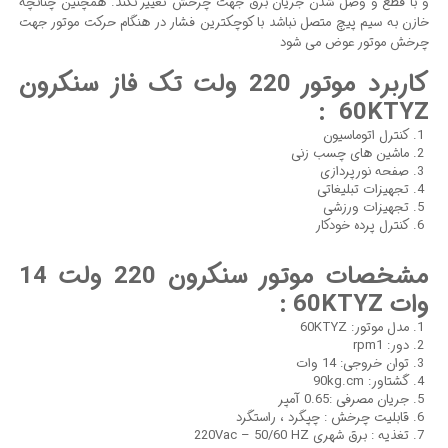
و با قطع و وصل شدن جریان برق جهت چرخش تغییر نکند. همچنین چنانچه
خازن به سیم پیچ متصل نباشد با کوچکترین فشار در هنگام حرکت موتور جهت
چرخش موتور عوض می شود
کاربرد موتور 220 ولت تک فاز سنکرون
:
60KTYZ
کنترل اتوماسیون
ماشین های چسب زنی
صفحه نورپردازی
تجهیزات تبلیغاتی
تجهیزات ورزشی
کنترل پرده خودکار
مشخصات
موتور سنکرون 220 ولت 14
وات 60KTYZ
:
مدل موتور: 60KTYZ
دور: rpm1
توان خروجی: 14 وات
گشتاور: 90kg.cm
جریان مصرفی :0.65 آمپر
قابلیت چرخش : چپگرد ، راستگرد
تغذیه : برق شهری 220Vac – 50/60 HZ