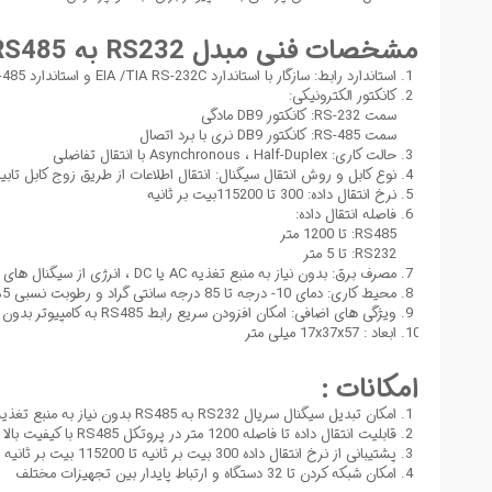
مشخصات فنی مبدل RS232 به RS485 بدون منبع تغذیه :
استاندارد رابط: سازگار با استاندارد EIA /TIA RS-232C و استاندارد RS-485
کانکتور الکترونیکی:
سمت RS-232: کانکتور DB9 مادگی
سمت RS-485: کانکتور DB9 نری با برد اتصال
حالت کاری: Asynchronous ، Half-Duplex با انتقال تفاضلی
نوع کابل و روش انتقال سیگنال: انتقال اطلاعات از طریق زوج کابل تاب
نرخ انتقال داده: 300 تا 115200بیت بر ثانیه
فاصله انتقال داده:
RS485: تا 1200 متر
RS232: تا 5 متر
مصرف برق: بدون نیاز به منبع تغذیه AC یا DC ، انرژی از سیگنال های RS-232 مانند RTS ، DTR و TXD تامین می شود
محیط کاری: دمای 10- درجه تا 85 درجه سانتی گراد و رطوبت نسبی 5% تا 95%
ویژگی های اضافی: امکان افزودن سریع رابط RS485 به کامپیوتر بدون نیاز به تنظیمات پیچیده
ابعاد : 17x37x57 میلی متر
امکانات :
امکان تبدیل سیگنال سریال RS232 به RS485 بدون نیاز به منبع تغذیه خارجی
قابلیت انتقال داده تا فاصله 1200 متر در پروتکل RS485 با کیفیت بالا
پشتیبانی از نرخ انتقال داده 300 بیت بر ثانیه تا 115200 بیت بر ثانیه
امکان شبکه کردن تا 32 دستگاه و ارتباط پایدار بین تجهیزات مختلف