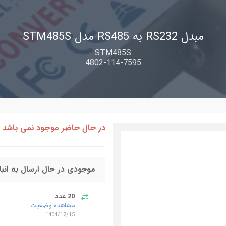
مبدل RS232 به RS485 مدل STM485S
STM485S
4802-114-7595
در حال حاضر موجود نمی باشد
موجودی در حال ارسال به انبا
20 عدد
مشاهده وضعیت
1404/12/15