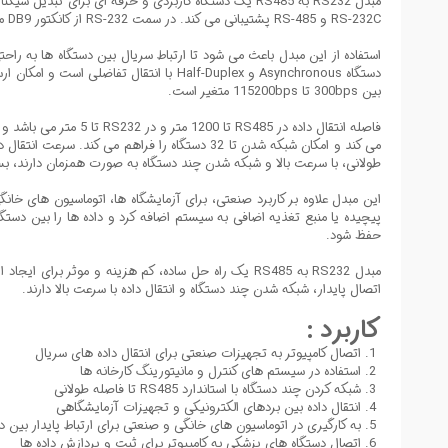
مبدل RS232 به RS485 یک دستگاه کاربردی و حرفه ای برای تبدیل سیگنال های سریال
RS-232C و RS-485 پشتیبانی می کند. در سمت RS-232 از کانکتور DB9 ماده نوع سوراخ دار و در سمت RS-485 از کانکتور DB9 نر نوع سوزنی با برد اتصال استفاده شده است که اتصال مطمئن و پایدار بین دستگاه ها را تضمین می کند.
بین 300bps تا 115200bps متغیر است.
فاصله انتقال داده در RS485 تا 1200 متر و در RS232 تا 5 متر می باشد و ابعاد فیزیکی 17x37x57 میلی متر است که نصب و استفاده از آن را آسان می کند. پروتکل
طولانی، با سرعت بالا و شبکه شدن چند دستگاه به صورت همزمان دارند، ب
پیچیده یا منبع تغذیه اضافی به سیستم اضافه کرد و داده ها را بین دستگ
حفظ شود.
مبدل RS232 به RS485 یک راه حل ساده، کم هزینه و مو
اتصال پایدار، شبکه شدن چند دستگاه و انتقال داده با سرعت بالا دارند.
کاربرد :
اتصال کامپیوتر به تجهیزات صنعتی برای انتقال داده های سریال
استفاده در سیستم های کنترل و مانیتورینگ کارخانه ها
شبکه کردن چند دستگاه با استاندارد RS485 تا فاصله طولانی
انتقال داده بین بردهای الکترونیکی و تجهیزات آزمایشگاهی
به کارگیری در اتوماسیون های خانگی و صنعتی برای ارتباط پایدار بین د
اتصال دستگاه های پزشکی به کامپیوتر برای ثبت و پردازش داده ها