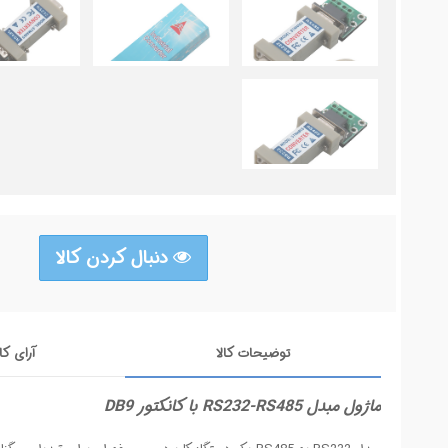
دنبال کردن کالا
توضیحات کالا
آرای کا
ماژول مبدل RS232-RS485 با کانکتور DB9