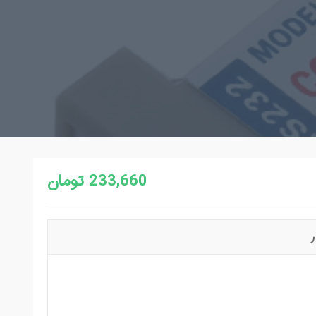
233,660 تومان
ر