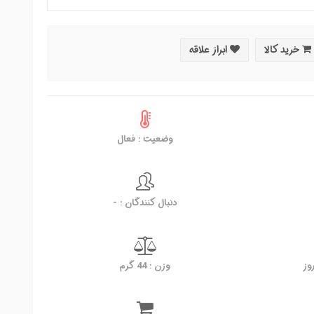
خرید کالا
ابراز علاقه
وضعیت : فعال
دنبال کنندگان : -
وزن : 44 گرم