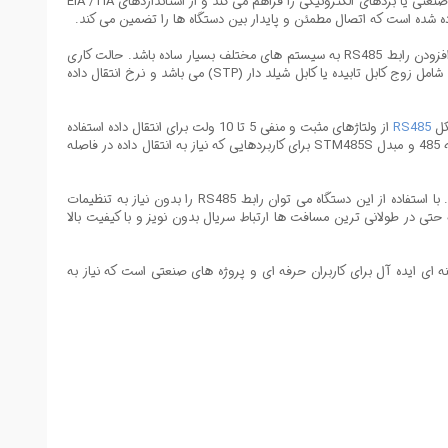
به RS485 می باشد. این مبدل امکان اتصال کامپیوتر و تجهیزات صنعتی یا بردهای الکترونیکی را فراهم می کند و از استانداردهای EIA /TIA
استفاده از این مبدل باعث می شود تا ارتباط سریال بین دستگاه ها به راحتی برقرار شود و هیچ نیازی به منبع تغذیه خارجی نباشد. این ویژگی باعث می شود که افزودن رابط RS485 به سیستم های مختلف بسیار ساده باشد. حالت کاری
دستگاه Asynchronous و Half-Duplex با انتقال تفاضلی است و امکان ارسال و دریافت داده ها با دقت و سرعت مناسب را فراهم می کند. رسانه های انتقال داده شامل زوج کابل تابیده یا کابل شیلد دار (STP) می باشد و نرخ انتقال داده
RS485
از ولتاژهای مثبت و منفی 5 تا 10 ولت برای انتقال داده استفاده
می کند و امکان شبکه شدن تا 32 دستگاه را فراهم می کند. سرعت انتقال داده بین دستگاه های شبکه تا 40Mbits/s می باشد. به همین دلیل تبدیل سریال 232 به 485 و مبدل STM485S برای کاربردهایی که نیاز به انتقال داده در فاصله
این مبدل علاوه بر کاربرد صنعتی، برای آزمایشگاه ها، اتوماسیون های خانگی و صنعتی، سیستم های کنترل و مانیتورینگ و تجهیزات شبکه سریال نیز کاربرد دارد. با استفاده از این دستگاه می توان رابط RS485 را بدون نیاز به تنظیمات
حتی در طولانی ترین مسافت ها ارتباط سریال بدون نویز و با کیفیت بالا
دل گزینه ای ایده آل برای کاربران حرفه ای و پروژه های صنعتی است که نیاز به