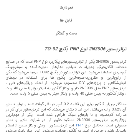
نمودارها
فایل ها
بحث و گفتگو
ترانزیستور 2N3906 نوع PNP پکیج TO-92
ترانزیستور 2N3906 یکی از ترانزیستورهای پرکاربرد نوع PNP است که در صنایع
مختلف الکترونیکی به‌ویژه در طراحی مدارهای تقویت‌کننده و سوئیچینگ
کم‌جریان استفاده می‌شود. این ترانزیستور در پکیج TO92 عرضه می‌شود که یکی
از رایج‌ترین و مقرون‌به‌صرفه‌ترین پکیج ها برای استفاده در بردهای
آزمایشگاهی و پروژه‌های DIY محسوب می‌شود. از لحاظ ویژگی‌های فنی ،
ترانزیستور PNP مدل 2N3906 دارای ولتاژ کلکتور به امیتر برابر با منفی 40 ولت
، ولتاژ کلکتور به بیس منفی 40 ولت و ولتاژ امیتر به بیس منفی 5 ولت است.
حداکثر جریان کلکتور برای این قطعه 0.2 آمپر در نظر گرفته شده و توان تلفاتی
آن 0.625 وات می‌باشد. این اعداد نشان می‌دهند که این ترانزیستور برای کار در
مدارات کم‌مصرف و با بارهای سبک طراحی شده است. یکی از مهم‌ترین
ویژگی‌های ترانزیستور 2N3906 عملکرد دقیق آن در شرایط عادی و دمای
معمولی است. به‌دلیل نوع
PNP
این ترانزیستور ، وقتی ولتاژ بیس از امیتر
پایین‌تر باشد ، جریان از امیتر به کلکتور هدایت می‌شود. این رفتار باعث می‌شود