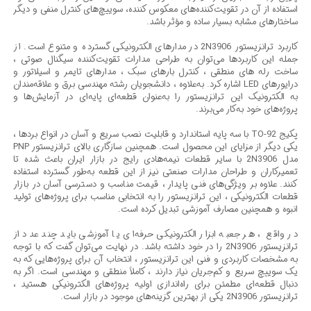
استفاده از آن در تقویت‌کننده‌های معکوس کننده، سوییچ‌های کنترل منفی و دیگر
ساختارهای مشابه بسیار ساده و مؤثر باشد.
کاربرد ترانزیستور 2N3906 در مدارهای الکترونیکی گسترده و متنوع است. از
جمله این کاربردها می‌توان به طراحی مدارات تقویت‌کننده سیگنال صوتی ،
ساخت رله‌ های منطقی ، کنترل بارهای سبک ، مدارهای تایمر و اسیلاتور و
درایورهای LED اشاره کرد. به‌علاوه ، دانشجویان رشته مهندسی برق و علاقه‌مندان
به الکترونیک این ترانزیستور را به‌عنوان قطعه‌ای پایه‌ای در آزمایش‌ها و
پروژه‌های خود به‌کار می‌برند.
پکیج TO-92 با سه پایه استاندارد و قابلیت نصب سریع و آسان در انواع بردها ،
یکی دیگر از مزایای این محصول است. همچنین سازگاری بالای ترانزیستور PNP
مدل 2N3906 با سایر قطعات نیمه‌هادی رایج در بازار ایران باعث شده تا
تعمیرکاران و طراحان مدارات صنعتی نیز از این قطعه به‌طور گسترده استفاده
کنند. علاوه بر ویژگی‌های فنی پایدار ، قیمت مناسب و دسترسی آسان در بازار
قطعات الکترونیکی ، این ترانزیستور را به انتخابی مناسب برای پروژه‌های تولید
انبوه و همچنین مصارف آموزشی تبدیل کرده است.
در واقع ، هر جعبه ابزار الکترونیکی حرفه‌ای یا آموزشی باید چند عدد از
ترانزیستور 2N3906 را در خود داشته باشد. در نهایت می‌توان گفت که با توجه
به مشخصات کاربردی و فنی این ترانزیستور ، انتخاب آن برای پروژه‌هایی که به
یک سوییچ سریع و کم‌جریان نیاز دارند ، کاملاً منطقی و مهندسی است. اگر به
دنبال قطعه‌ای مطمئن برای راه‌اندازی اولیه پروژه‌های الکترونیکی هستید ،
ترانزیستور 2N3906 یکی از بهترین گزینه‌های موجود در بازار است.