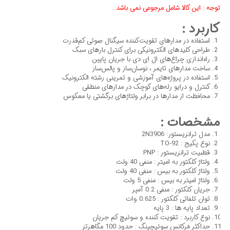
توجه : این کالا شامل مرجوعی نمی باشد .
کاربرد :
استفاده در مدارهای تقویت‌کننده سیگنال صوتی کم‌قدرت
طراحی کلیدهای الکترونیکی برای کنترل بارهای سبک
راه‌اندازی چراغ‌های ال ای دی با جریان پایین
ساخت مدارهای تایمر ، نوسان‌ساز و پالس‌ساز
استفاده در پروژه‌های آموزشی و تمرینی رشته الکترونیک
کنترل و درایو رله‌های کوچک در مدارهای منطقی
محافظت از مدارها در برابر ولتاژهای برگشتی یا معکوس
مشخصات :
مدل ترانزیستور: 2N3906
نوع پکیج : TO-92
قطبیت ترانزیستور : PNP
ولتاژ کلکتور به امیتر : منفی 40 ولت
ولتاژ کلکتور به بیس : منفی 40 ولت
ولتاژ امیتر به بیس : منفی 5 ولت
جریان کلکتور : منفی 0.2 آمپر
توان تلفاتی کلکتور : 0.625 وات
تعداد پایه ها : 3 پایه
نوع کاربرد : تقویت کننده و سوئیچ کم جریان
حداکثر فرکانس سوئیچینگ : حدود 100 مگاهرتز