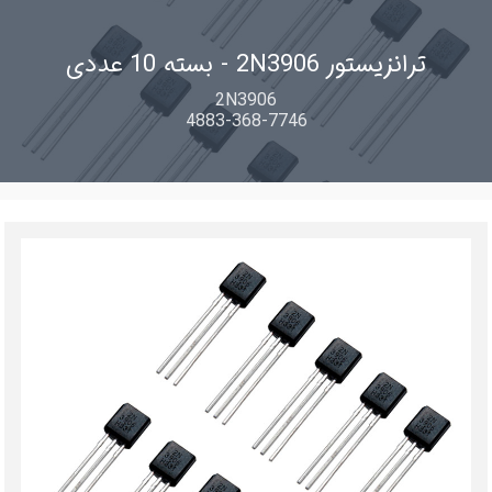
ترانزیستور 2N3906 - بسته 10 عددی
2N3906
4883-368-7746