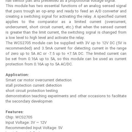
hall sensor part and presented as a proportional voltage signal.
This module has two essential functions of an analog sensed signal
that pass trough an op-amp and ready to feed an A/D converter and
creating a switching signal for activating the relay. A specified current
applies to the comparator as a limited current (overcurrent,
undercurrent, short circuit current, etc.) that when the sensed current
is greater than the limit current, the switching signal is changed from
a low level to high level and activate the relay.
The WCS2705 module can be supplied with 3V up to 12V DC (5V is
recommended) and 3.5mA current for detecting current in the range
of zero up to 5A AC or -7.5 up to +7.5A DC. The limited current can
be set from 0.16A up to 5A, so this module can be used as current
protection from 0.16A up to 5A AC/DC.
Application:
Smart car motor overcurrent detection
stall protection current detection
short circuit protection testing
demonstration teaching experiments and other occasions to facilitate
the secondary developmen
Features:
Chip: WCS2705
Input Voltage: 3V ~ 12V
Recommended Input Voltage: 5V