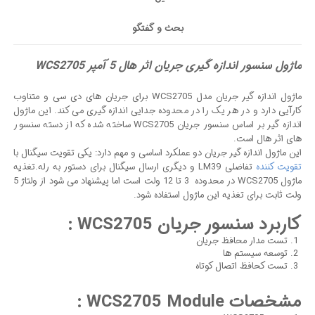
بحث و گفتگو
ماژول سنسور اندازه گیری جریان اثر هال 5 آمپر WCS2705
ماژول اندازه گیر جریان مدل WCS2705 برای جریان های دی سی و متناوب
کارآیی دارد و در هر یک را در محدوده جدایی اندازه گیری می کند. این ماژول
اندازه گیر بر اساس سنسور جریان WCS2705 ساخته شده که از دسته سنسور
های اثر هال است.
این ماژول اندازه گیر جریان دو عملکرد اساسی و مهم دارد: یکی تقویت سیگنال با
تقویت کننده
تفاضلی LM39 و دیگری ارسال سیگنال برای دستور به رله.تغذیه
ماژول WCS2705 در محدوده 3 تا 12 ولت است اما پیشنهاد می شود از ولتاژ 5
ولت ثابت برای تغذیه این ماژول استفاده شود.
کاربرد سنسور جریان WCS2705 :
تست مدار محافظ جریان
توسعه سیستم ها
تست کحافظ اتصال کوتاه
مشخصات WCS2705 Module :