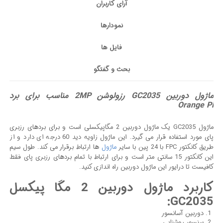
آرای کاربران
نمودارها
فایل ها
بحث و گفتگو
ماژول دوربین GC2035 رزولوشن 2MP مناسب برای برد
Orange Pi
ماژول GC2035 یک ماژول دوربین 2 مگاپیکسلی است و برای بردهای رزبری
پای مورد استفاده قرار می گیرد. این ماژول زاویه دید 60 درجه ای دارد و از
طریق کانکتور FPC با 24 پین با سایر
ماژول
ها ارتباط برقرار می کند. طول سیم
این کانکتور 15 سانتی متر است و برای ارتباط با تمام بردهای رزبری پای فقط
کافیست تا درایور این ماژول دوربین راه اندازی کنید.
کاربرد ماژول دوربین 2 مگا پیکسل
GC2035:
دوربین آسانسور
سنسور روشنایی