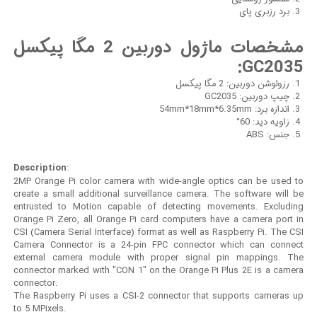
برد رزبری پای
مشخصات ماژول دوربین 2 مگا پیکسل
GC2035:
رزولوشن دوربین: 2 مگا پیکسل
چیپ دوربین: GC2035
اندازه برد: 54mm*18mm*6.35mm
زاویه دید: 60°
جنس: ABS
Description
:
2MP Orange Pi color camera with wide-angle optics can be used to
create a small additional surveillance camera. The software will be
entrusted to Motion capable of detecting movements. Excluding
Orange Pi Zero, all Orange Pi card computers have a camera port in
CSI (Camera Serial Interface) format as well as Raspberry Pi. The CSI
Camera Connector is a 24-pin FPC connector which can connect
external camera module with proper signal pin mappings. The
connector marked with "CON 1" on the Orange Pi Plus 2E is a camera
connector.
The Raspberry Pi uses a CSI-2 connector that supports cameras up
to 5 MPixels.