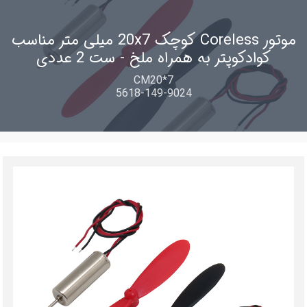
موتور Coreless کوچک 20x7 میلی متر مناسب
کوادکوپتر به همراه ملخ - ست 2 عددی
CM20*7
5618-149-9024