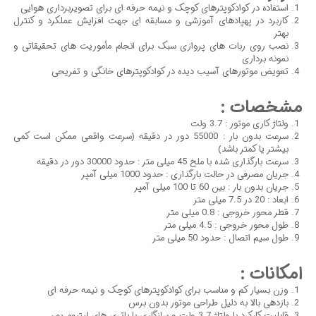
استفاده در کوادکوپترهای کوچک و نیمه حرفه ای برای تصویربرداری هوایی
کاربرد در پهپادهای آموزشی و مسابقه ای جهت افزایش عملکرد و کنترل
بهتر
نصب روی ربات های پروازی سبک برای انجام مأموریت های تحقیقاتی و
نمونه برداری
تعویض موتورهای آسیب دیده در کوادکوپترهای خانگی و تفریحی
مشخصات :
ولتاژ کاری موتور : 3.7 ولت
سرعت بدون بار : 55000 دور در دقیقه (سرعت واقعی ممکن است کمی
بیشتر یا کمتر باشد)
سرعت بارگذاری شده با ملخ 45 میلی متر : حدود 30000 دور در دقیقه
جریان مصرفی در حالت بارگذاری : حدود 1000 میلی آمپر
جریان بدون بار : بین 60 تا 100 میلی آمپر
ابعاد : 20 در 7.5 میلی متر
قطر محور خروجی : 0.8 میلی متر
طول محور خروجی : 4.5 میلی متر
طول سیم اتصال : حدود 50 میلی متر
امکانات :
وزن بسیار کم و مناسب برای کوادکوپترهای کوچک و نیمه حرفه ای
بازدهی بالا به دلیل طراحی موتور بدون برس
قابلیت کارکرد با ولتاژ 3.7 ولت و سازگاری با باتری های لیتیوم یون