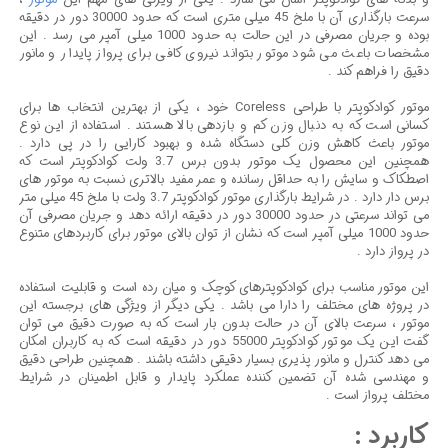
سرعت بارگذاری آن با ملخ 45 میلی متری است که حدود 30000 دور در دقیقه
بوده و جریان مصرفی در این حالت به حدود 1000 میلی آمپر می رسد . این
مشخصات باعث می شود موتور بتواند نیروی کافی برای پرواز پایدار و مانور
دقیق را فراهم کند .
موتور کوادکوپتر با طراحی Coreless خود ، یکی از بهترین انتخاب ها برای
کسانی است که به دنبال وزن کم و بازدهی بالا هستند . استفاده از این نوع
موتور باعث کاهش وزن کلی دستگاه شده و بهبود کارایی را در پی دارد .
همچنین این محصول یک موتور بدون برس 3.7 ولت کوادکوپتر است که
اصطکاک و سایش را به حداقل رسانده و عمر مفید بالاتری نسبت به موتور های
برس دار دارد . در شرایط بارگذاری موتور کوادکوپتر 3.7 ولت با ملخ 45 میلی متر
می تواند سرعتی در حدود 30000 دور در دقیقه ارائه دهد و جریان مصرفی آن
حدود 1000 میلی آمپر است که نشان از توان بالای موتور برای کاربردهای متنوع
در پرواز دارد .
این موتور مناسب برای کوادکوپترهای کوچک و میان رده است و قابلیت استفاده
در پروژه های مختلف را دارا می باشد . یکی دیگر از ویژگی های برجسته این
موتور ، سرعت بالای آن در حالت بدون بار است که به صورت دقیق می توان
گفت این یک موتور کوادکوپتر 55000 دور در دقیقه است که به کاربران امکان
می دهد کنترل و مانور پذیری بسیار دقیقی داشته باشند . همچنین طراحی دقیق
و مهندسی شده آن تضمین کننده عملکرد پایدار و قابل اطمینان در شرایط
مختلف پرواز است .
کاربرد :