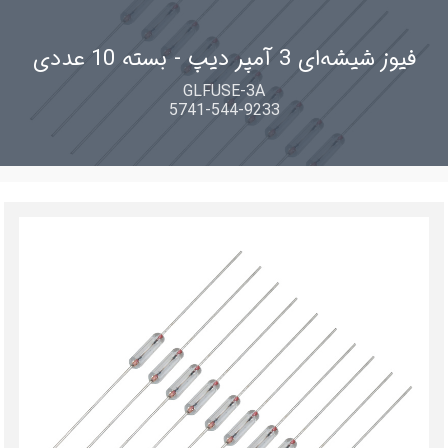
فیوز شیشه‌ای 3 آمپر دیپ - بسته 10 عددی
GLFUSE-3A
5741-544-9233