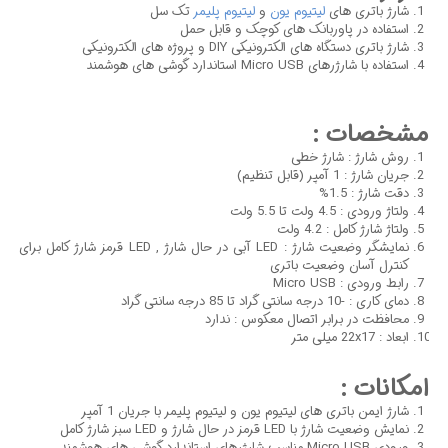
شارژ باتری های
لیتیوم یون
و
لیتیوم پلیمر
تک سل
استفاده در پاوربانک های کوچک و قابل حمل
شارژ باتری دستگاه های الکترونیکی DIY و پروژه های الکترونیکی
استفاده با شارژرهای Micro USB استاندارد گوشی های هوشمند
مشخصات :
روش شارژ : شارژ خطی
جریان شارژ : 1 آمپر (قابل تنظیم)
دقت شارژ : 1.5%
ولتاژ ورودی : 4.5 ولت تا 5.5 ولت
ولتاژ شارژ کامل : 4.2 ولت
نمایشگر وضعیت شارژ : LED آبی در حال شارژ , LED قرمز شارژ کامل برای
کنترل آسان وضعیت باتری
رابط ورودی : Micro USB
دمای کاری : -10 درجه سانتی گراد تا 85 درجه سانتی گراد
محافظت در برابر اتصال معکوس : ندارد
ابعاد : 22x17 میلی متر
امکانات :
شارژ ایمن باتری های لیتیوم یون و لیتیوم پلیمر با جریان 1 آمپر
نمایش وضعیت شارژ با LED قرمز در حال شارژ و LED سبز شارژ کامل
ورودی Micro USB مناسب شارژرهای استاندارد گوشی های هوشمند