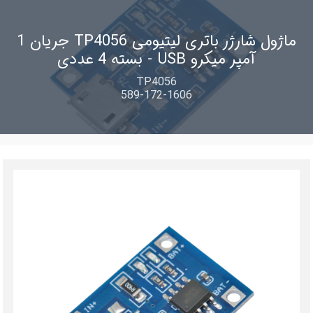
ماژول شارژر باتری لیتیومی TP4056 جریان 1
آمپر میکرو USB - بسته 4 عددی
TP4056
589-172-1606