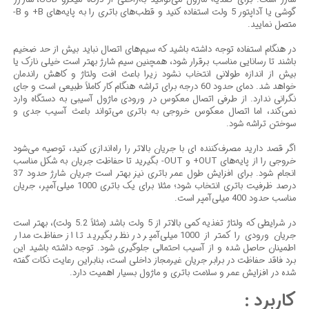
گوشی یا آداپتور 5 ولت استفاده کنید و قطب‌های باتری را به پایه‌های B+ و B-
متصل نمایید.
در هنگام استفاده توجه داشته باشید که سیم‌های اتصال نباید بیش از حد ضخیم
باشند تا رسانایی مناسب برقرار شود، همچنین سیم شارژ بهتر است خیلی نازک یا
بیش از اندازه طولانی انتخاب نشود زیرا باعث افت ولتاژ و کاهش راندمان
خواهد شد. دمای حدود 60 درجه برای تراشه هنگام کار کاملاً طبیعی است و جای
نگرانی ندارد. از طرفی اتصال معکوس در ورودی ماژول آسیبی به دستگاه وارد
نمی‌کند، اما اتصال معکوس خروجی به باتری می‌تواند باعث آسیب جدی و
سوختن تراشه شود.
اگر قصد دارید مصرف‌کننده‌ ای با جریان بالاتر را راه‌اندازی کنید، توصیه می‌شود
خروجی را از پایه‌های OUT+ و OUT- بگیرید تا حفاظت جریان به شکل مناسب
انجام شود. برای افزایش طول عمر باتری نیز بهتر است جریان شارژ حدود 37
درصد ظرفیت باتری انتخاب شود؛ مثلا برای یک باتری 1000 میلی‌آمپر، جریان
مناسب حدود 400 میلی‌آمپر است.
در شرایطی که ولتاژ تغذیه کمی بالاتر از 5 ولت باشد (مثلاً 5.2 ولت)، بهتر است
جریان ورودی را کمتر از 1000 میلی‌آمپر در نظر بگیرید تا از حفاظت مدار
اطمینان حاصل شده و از آسیب احتمالی جلوگیری شود. توجه داشته باشید این
برد فاقد حفاظت در برابر جریان غیرمجاز داخلی است، بنابراین رعایت نکات گفته
شده در افزایش عمر و سلامت باتری و ماژول بسیار اهمیت دارد.
کاربرد :