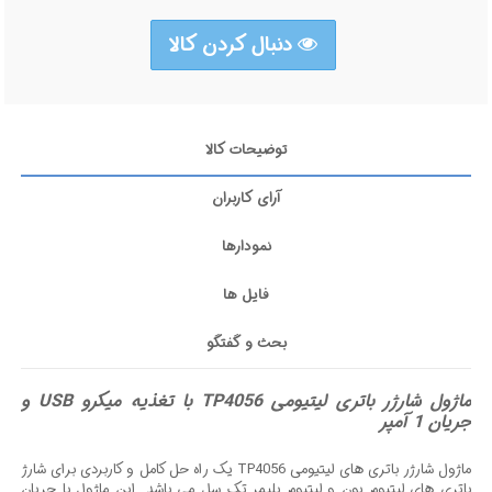
دنبال کردن کالا
توضیحات کالا
آرای کاربران
نمودارها
فایل ها
بحث و گفتگو
ماژول شارژر باتری لیتیومی TP4056 با تغذیه میکرو USB و
جریان 1 آمپر
ماژول شارژر باتری های لیتیومی TP4056 یک راه حل کامل و کاربردی برای شارژ
باتری های لیتیوم یون و لیتیوم پلیمر تک سل می باشد. این ماژول با جریان