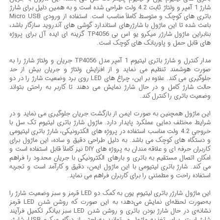
شارژ 1 آمپر و ولتاژ ثابت 4.2 ولت طراحی شده است و به همین دلیل برای شارژ
باتری های کوچک و متوسط کاملاً مناسب است. استفاده از ورودی Micro USB
باعث شده تا این ماژول با شارژرهای استاندارد گوشی های آندروید سازگار باشد،
بنابراین ماژول شارژر میکرو یو اس بی TP4056 گزینه ای ایده آل برای پروژه
های قابل حمل و پاوربانک های کوچک است.
مدار کنترل و شارژ باتری لیتیوم 1 آمپر مدل TP4056 جریان و ولتاژ شارژ را به
صورت هوشمند تنظیم می نماید و از افزایش ولتاژ و جریان بیش از حد
جلوگیری می کند. علاوه بر این، چراغ های LED روی برد وضعیت شارژ را در دو
حالت شارژ کامل و در حال شارژ نمایش می دهند تا کاربر به راحتی بتواند
وضعیت باتری را کنترل کند.
این ماژول همچنین به صورت ایمن از بازگشت جریان جلوگیری می نماید و در
شرایط مختلف دمایی عملکرد پایدار دارد. ماژول شارژ باتری لیتیوم تک سل با
خروجی 4.2 ولت مناسب استفاده در پروژه های الکترونیکی، شارژ باتری لیتیومی
و دستگاه های کوچک می باشد. به دلیل طراحی دقیق و ساده، این ماژول برای
کاربران حرفه ای و علاقه مندان به پروژه های DIY نیز کاملاً قابل استفاده است و
امکان اتصال مستقیم به باتری و بارهای الکترونیکی با جریان محدود را فراهم
می کند. شارژ باتری لیتیومی با این ماژول ایمن، دقیق و کارآمد است و تجربه
استفاده راحت و مطمئنی را برای کاربران فراهم می نماید.
این ماژول شارژر باتری لیتیوم یون به کمک دو LED قرمز و سبز وضعیت شارژ را
به‌صورت لحظه‌ای نمایش می‌دهد؛ به این صورت که روشن شدن LED قرمز
نشانه‌ی در حال شارژ بودن باتری و روشن شدن LED سبز بیانگر تکمیل فرآیند
شارژ است. برای تغذیه ماژول می‌توانید به‌راحتی از درگاه میکرو USB، شارژر