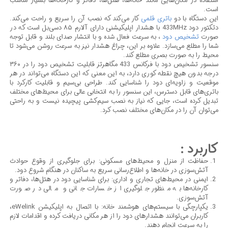
استفاده در مکان‌هایی مانند خانه‌ها، هتل‌ها، دفاتر و کارخانه‌ها بسیار مناسب
است.
این دستگاه با دو
باتری قلمی
کار می‌کند که نصب آن را سریع و راحت می‌کند.
دتکتور دود 433MHz با هشدار اپلیکیشنی دارای آلارم ۸۵ دسی‌بل است که در
صورت
تشخیص دود
، به سرعت فعال شده و با انتشار صدای بلند و قابل توجه
شما را مطلع می‌سازد. علاوه بر این، چراغ هشدار نیز به سرعت روشن می‌شود تا
محیط را به صورت بصری مطلع کند.
سنسور تشخیص دود با فرکانس 433 مگاهرتز قابلیت تشخیص دود را در ۳۶۰
درجه بدون هیچ نقطه کوری دارد، به این معنی که این دستگاه می‌تواند در هر
موقعیت و زاویه‌ای دود را شناسایی کند. طراحی بی‌سیم و قابلیت کارکرد با
باتری‌های قابل دسترس، این سنسور را به انتخابی عالی برای محیط‌های مختلف
تبدیل کرده است، جایی که نیاز به نصب سیم‌کشی پیچیده نیست و به راحتی
می‌توان آن را در مکان‌های مختلف نصب کرد.
کاربرد :
حفاظت از منزل و محیط‌های مسکونی: برای جلوگیری از وقوع حوادث
آتش‌سوزی در خانه‌ها و اطلاع‌رسانی سریع به ساکنان در هنگام شروع دود.
ایمنی در محیط‌های تجاری و اداری: برای شناسایی دود در هتل‌ها، دفاتر و
کارخانه‌ها به منظور جلوگیری از خسارات جانی و مالی در صورت
آتش‌سوزی.
یکپارچگی با سیستم‌های هوشمند خانه: با اتصال به اپلیکیشن eWelink،
کاربران می‌توانند هشدارهای دود را از هر مکانی دریافت کرده و اقدامات لازم
را به سرعت انجام دهند.