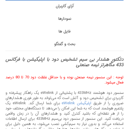
آرای کاربران
نمودارها
فایل ها
بحث و گفتگو
دتکتور هشدار بی سیم تشخیص دود با اپلیکیشن با فرکانس
433 مگاهرتز نیمه صنعتی
توجه : این سنسور نیمه صنعتی بوده و با حداقل غلظت دود 70 تا 80 درصد
فعال میشود.
سنسور دود هوشمند 433MHz با پشتیبانی از eWelink یک راهکار پیشرفته و
کاربردی برای تشخیص دود و آتش است که می‌تواند به طور فوری هشدارهای
ضروری را از طریق
اپلیکیشن eWelink
برای شما ارسال کند. eWelink یک
پلتفرم هوشمند است که به شما این امکان را می‌دهد تا دستگاه‌های مختلف خود
را از هر نقطه‌ای که باشید کنترل کنید و هشدارهای آن را در زمان واقعی
دریافت کنید. این سنسور از سنسور دود بی‌سیم 433MHz برای ارسال اطلاعات
استفاده می‌کند و بدون نیاز به سیم‌کشی نصب می‌شود، به همین دلیل برای