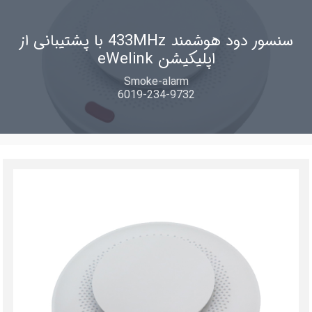
سنسور دود هوشمند 433MHz با پشتیبانی از
اپلیکیشن eWelink
Smoke-alarm
6019-234-9732