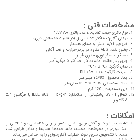
مشخصات فنی :
نوع باتری جهت تغذیه: 2 عدد باتری 1.5V AA
صدای آلارم: حداکثر ۸۵ دسی‌بل (در فاصله ۱۵ سانتی‌متری)
خروجی آلارم: فلش و صدای هشدار
جنس بدنه: ABS مقاوم در برابر حرارت و ضد آتش
حسگر: حسگر نوری مادون قرمز
جریان در حالت آماده به کار: حداکثر ۵ میکروآمپر
دمای کارکرد: ۰℃ تا ۴۰℃
رطوبت کارکرد: ۱۰٪ تا ۹۵٪ RH
ابعاد محصول: 90*32 میلی‌متر
ابعاد بسته‌بندی: 95 * 95 * 39 میلی‌متر
وزن بسته‌بندی: 120 گرم
اتصال Wi-Fi: پشتیبانی از استاندارد IEEE 802.11 b/g/n با فرکانس 2.4
گیگاهرتز
امکانات :
تشخیص دود و آتش‌سوزی: این سنسور برای شناسایی دود ناشی از
آتش‌سوزی در محیط‌های مختلف مانند خانه‌ها، هتل‌ها و دفاتر طراحی شده
است. با تشخیص سریع دود، خطرات آتش‌سوزی را به حداقل می‌رساند.