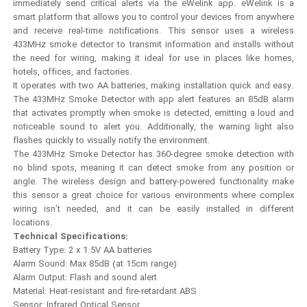
immediately send critical alerts via the eWelink app. eWelink is a
smart platform that allows you to control your devices from anywhere
and receive real-time notifications. This sensor uses a wireless
433MHz smoke detector to transmit information and installs without
the need for wiring, making it ideal for use in places like homes,
hotels, offices, and factories.
It operates with two AA batteries, making installation quick and easy.
The 433MHz Smoke Detector with app alert features an 85dB alarm
that activates promptly when smoke is detected, emitting a loud and
noticeable sound to alert you. Additionally, the warning light also
flashes quickly to visually notify the environment.
The 433MHz Smoke Detector has 360-degree smoke detection with
no blind spots, meaning it can detect smoke from any position or
angle. The wireless design and battery-powered functionality make
this sensor a great choice for various environments where complex
wiring isn’t needed, and it can be easily installed in different
locations.
Technical Specifications:
Battery Type: 2 x 1.5V AA batteries
Alarm Sound: Max 85dB (at 15cm range)
Alarm Output: Flash and sound alert
Material: Heat-resistant and fire-retardant ABS
Sensor: Infrared Optical Sensor