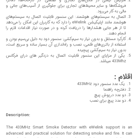
افزایش ایمنی در مکان‌های تجاری و صنعتی: در کارخانه‌ها، دفاتر،
فروشگاه‌ها و سایر محیط‌های تجاری برای جلوگیری از آسیب‌های جانی و
مالی به کار می‌رود.
اتصال به سیستم‌های هوشمند: این سنسور قابلیت اتصال به سیستم‌های
هوشمند مانند اپلیکیشن eWelink را دارد که به کاربران این امکان را می‌دهد
تا از هر جایی هشدارها را دریافت کرده و در صورت نیاز اقدامات لازم را
انجام دهند.
کارکرد مستقل و بدون نیاز به سیم‌کشی: سنسور دود به دلیل بی‌سیم بودن و
استفاده از باتری‌های قلمی، نصب و راه‌اندازی آن بسیار ساده و سریع است،
بدون نیاز به سیم‌کشی پیچیده
یکی از مزایای این سنسور قابلیت اتصال به دزدگیر های درای فرکانس
433Mhz میباشد.
اقلام :
یک عدد سنسور دود 433MHz
دفترچه راهنما
دو عدد درپوش پیچ
دو عدد پیچ برای نصب
Description:
The 433MHz Smart Smoke Detector with eWelink support is an
advanced and practical solution for detecting smoke and fire. It can