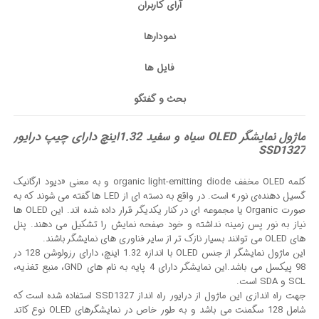
آرای کاربران
نمودارها
فایل ها
بحث و گفتگو
ماژول نمایشگر OLED سیاه و سفید 1.32اینچ دارای چیپ درایور
SSD1327
کلمه OLED مخفف organic light-emitting diode و به معنی «دیود ارگانیک
گسیل دهنده‌ی نور» است. در واقع به دسته ای از LED ها گفته می شوند که به
صورت Organic یا مجموعه ای در کنار یکدیگر قرار داده شده اند. این OLED ها
نیاز به نور پس زمینه نداشته و خود صفحه نمایش را تشکیل می دهند. پنل
های OLED می توانند بسیار نازک تر از سایر فناوری های نمایشگر باشند.
این ماژول نمایشگر از جنس OLED با اندازه 1.32 اینچ، دارای رزولوشن 128 در
98 پیکسل می باشد.این نمایشگر دارای 4 پایه به نام های GND، منبع تغذیه،
SCL و SDA است.
جهت راه اندازی این ماژول از درایور راه انداز SSD1327 استفاده شده است که
شامل 128 سگمنت می باشد و به طور خاص در نمایشگرهای OLED نوع کاتد