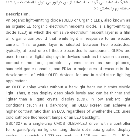
مشترک استفاده می گردد. با استفاده از این درایور می توان اطلاعات ذخیره شده
حافظه رم را نمایش داد.
Description:
An organic light-emitting diode (OLED or Organic LED), also known as
an organic EL (organic electroluminescent) diode, is a light-emitting
diode (LED) in which the emissive electroluminescent layer is a film
of organic compound that emits light in response to an electric
current. This organic layer is situated between two electrodes;
typically, at least one of these electrodes is transparent. OLEDs are
used to create digital displays in devices such as television screens,
computer monitors, portable systems such as smartphones,
handheld game consoles, and PDAs. A major area of research is the
development of white OLED devices for use in solid-state lighting
applications.
An OLED display works without a backlight because it emits visible
light. Thus, it can display deep black levels and can be thinner and
lighter than a liquid crystal display (LCD). In low ambient light
conditions (such as a darkroom), an OLED screen can achieve a
higher contrast ratio than an LCD, regardless of whether the LCD uses
cold cathode fluorescent lamps or an LED backlight.
SSD1327 is a single-chip CMOS OLED/PLED driver with a controller
for organic/polymer light-emitting diode dot-matrix graphic display
system. It consists of 128 segments and 128 commons. This IC is