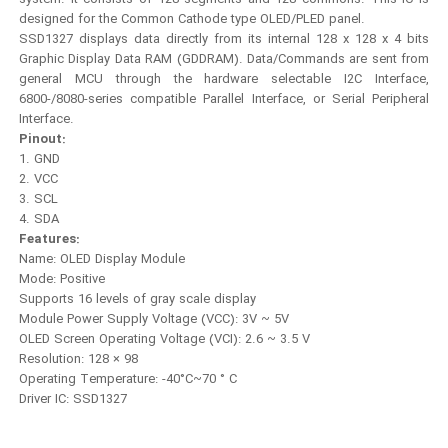
designed for the Common Cathode type OLED/PLED panel.
SSD1327 displays data directly from its internal 128 x 128 x 4 bits
Graphic Display Data RAM (GDDRAM). Data/Commands are sent from
general MCU through the hardware selectable I2C Interface,
6800-/8080-series compatible Parallel Interface, or Serial Peripheral
Interface.
Pinout:
1. GND
2. VCC
3. SCL
4. SDA
Features:
Name: OLED Display Module
Mode: Positive
Supports 16 levels of gray scale display
Module Power Supply Voltage (VCC): 3V ~ 5V
OLED Screen Operating Voltage (VCI): 2.6 ~ 3.5 V
Resolution: 128 × 98
Operating Temperature: -40°C~70 ° C
Driver IC: SSD1327