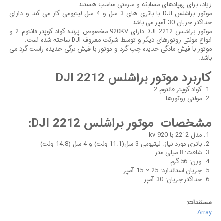
زیاد، برای پهپادهای مسابقه و سرعتی مناسب هستند.
موتور براشلس DJI با باتری های 3 سل و 4 سل لیتیومی کار می کند و دارای
حداکثر جریان 30 آمپر می باشد.
موتور براشلس DJI 2212 دارای 920KV مخصوص پرنده کواد کوپتر فانتوم 2 و
انواع مولتی روتورهای دیگر و توسط شرکت معروف DJI ساخته شده است.
موتور با فیش مادگی حدیده چپ گرد و موتور با فیش نرگی حدیده راست گرد می
باشد.
کاربرد موتور براشلس DJI 2212
کواد کوپتر فانتوم 2
مولتی روتورها
مشخصات موتور براشلس DJI 2212:
مدل 2212 با kv 920
باتری مورد نیاز: لیتیومی 3 سل(11.1 ولت) و 4 سل (14.8 ولت)
شافت: 8 میلی متر
وزن: 56 گرم
جریان استاندارد: 25 ~ 15 آمپر
حداکثر جریان: 30 آمپر
مستندات:
Array