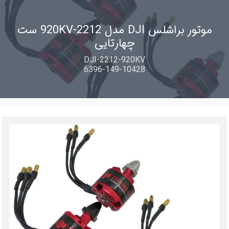
موتور براشلس DJI مدل 2212-920KV ست
چهارتایی
DJI-2212-920KV
6396-149-10428