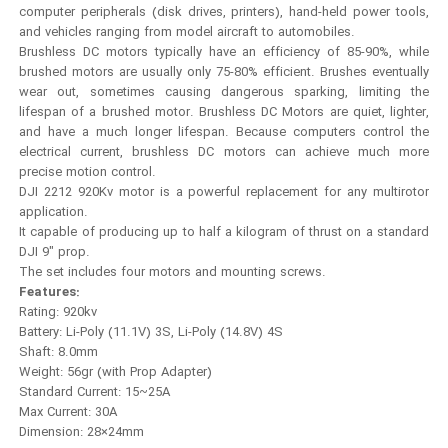
computer peripherals (disk drives, printers), hand-held power tools,
and vehicles ranging from model aircraft to automobiles.
Brushless DC motors typically have an efficiency of 85-90%, while
brushed motors are usually only 75-80% efficient. Brushes eventually
wear out, sometimes causing dangerous sparking, limiting the
lifespan of a brushed motor. Brushless DC Motors are quiet, lighter,
and have a much longer lifespan. Because computers control the
electrical current, brushless DC motors can achieve much more
precise motion control.
DJI 2212 920Kv motor is a powerful replacement for any multirotor
application.
It capable of producing up to half a kilogram of thrust on a standard
DJI 9" prop.
The set includes four motors and mounting screws.
Features:
Rating: 920kv
Battery: Li-Poly (11.1V) 3S, Li-Poly (14.8V) 4S
Shaft: 8.0mm
Weight: 56gr (with Prop Adapter)
Standard Current: 15~25A
Max Current: 30A
Dimension: 28×24mm