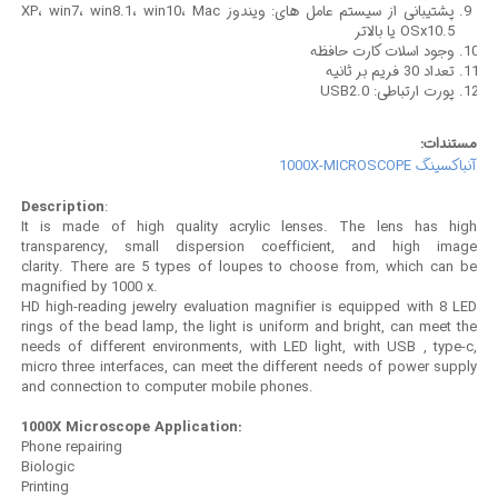
پشتیبانی از سیستم عامل های: ویندوز XP، win7، win8.1، win10، Mac
OSx10.5 یا بالاتر
وجود اسلات کارت حافظه
تعداد 30 فریم بر ثانیه
پورت ارتباطی: USB2.0
مستندات:
آنباکسینگ 1000X-MICROSCOPE
Description
:
It is made of high quality acrylic lenses. The lens has high
transparency, small dispersion coefficient, and high image
clarity. There are 5 types of loupes to choose from, which can be
magnified by 1000 x.
HD high-reading jewelry evaluation magnifier is equipped with 8 LED
rings of the bead lamp, the light is uniform and bright, can meet the
needs of different environments, with LED light, with USB , type-c,
micro three interfaces, can meet the different needs of power supply
and connection to computer mobile phones.
1000X Microscope Application
:
Phone repairing
Biologic
Printing