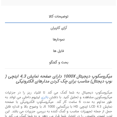
توضیحات کالا
آرای کاربران
نمودارها
فایل ها
بحث و گفتگو
میکروسکوپ دیجیتال 1000X دارای صفحه نمایش 4.3 اینچی (
لوپ دیجتال) مناسب برای چک کردن مدارهای الکترونیکی
میکروسکوپ دیجیتال به شما کمک می کند تا اشیاء ریز را در جزئیات
میکروسکوپی مشاهده و تحلیل کنید. با داشتن
باتری
لیتیوم داخلی می تواند به
طور مداوم به مدت 6 ساعت کار کند
.
میکروسکوپ الکترونیکی با صفحه
نمایش
LCD 4.3
اینچی
HD
با بزرگنمایی 1000
X
، با وضوح بالا و اندازه قابل
حمل از جمله تجهیزات مناسب و کمک کننده به بررسی جزییات می باشد. این
لوپ تصویر واضحی را در اختیار شما قرار می دهد و به شما کمک می کند با