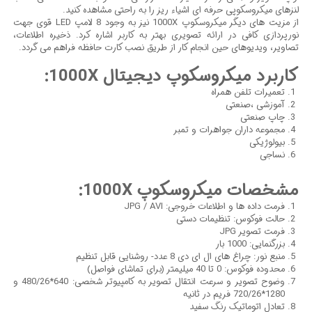
لنزهای میکروسکوپی حرفه ای اشیاء ریز را به راحتی مشاهده کنید
.
از مزیت های دیگر میکروسکوپ
1000X
نیز به وجود 8 لامپ
LED
قوی جهت
نورپردازی کافی در ارائه تصویری بهتر به کاربر اشاره کرد
.
ذخیره اطلاعات،
تصاویر، ویدیوهای حین انجام کار از طریق نصب کارت حافظه فراهم می گردد.
کاربرد میکروسکوپ دیجیتال 1000X:
تعمیرات تلفن همراه
آموزشی ،صنعتی
چاپ صنعتی
مجموعه داران جواهرات و تمبر
بیولوژیکی
نساجی
مشخصات میکروسکوپ 1000X:
فرمت داده ها و اطلاعات خروجی: JPG / AVI
حالت فوکوس: تنظیمات دستی
فرمت تصویر JPG
بزرگنمایی: 1000 بار
منبع نور: چراغ های ال ای دی 8 عدد- روشنایی قابل تنظیم
محدوده فوکوس: 0 تا 40 میلیمتر (برای تماشای فواصل)
وضوح تصویر و سرعت انتقال تصویر به کامپیوتر شخصی: 640*480/26 و
1280*720/26 فریم در ثانیه
تعادل اتوماتیک رنگ سفید