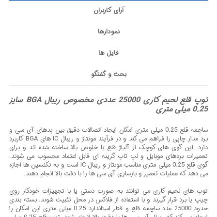
آرای کاربران
نمودارها
فایل ها
بحث و گفتگو
توپ قلع لحیم کاری 25000 عددی مخصوص ریبال BGA سایز
0.25 میلی متری
ساچمه قلع 0.25 میلی متری امکان ایجاد اتصالات دقیق بین پدهای آی سی و
برد مدار چاپی را فراهم می کند و در فرآیند مونتاژ و ریبال IC های BGA کاربرد
دارد. این گوی های کوچک از آلیاژ قلع با خلوص بالا ساخته شده اند و برای
تعمیرات بردهای موبایل و لپ تاپ گزینه ای قابل اعتماد محسوب می شوند.
گوی قلع 0.25 میلی متری مناسب مونتاژ و ریبال IC است و به تکنسین ها اجازه
می دهد که عملیات تعمیر و بازسازی آی سی ها را با دقت بالا انجام دهند.
توپ های لحیم کاری می توانند به صورت دستی یا با تجهیزات خودکار روی
چیپ یا برد قرار گیرند و با استفاده از فلاکس در محل تثبیت شوند. بسته بندی
حدود 25000 عدد ساچمه قلع و قطر استاندارد 0.25 میلی متری این امکان را