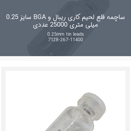
ساچمه قلع لحیم کاری ریبال و BGA سایز 0.25
میلی متری 25000 عددی
0.25mm tin leads
7128-267-11400