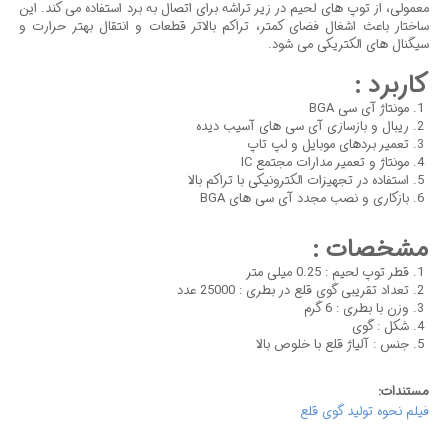
معمولی، از توپ های لحیم در زیر تراشه برای اتصال به برد استفاده می کند. این
ساختار باعث اشغال فضای کمتر، تراکم بالاتر قطعات و انتقال بهتر حرارت و
سیگنال های الکتریکی می شود.
کاربرد :
مونتاژ آی سی BGA
ریبال و بازسازی آی سی های آسیب دیده
تعمیر بردهای موبایل و لپ تاپ
مونتاژ و تعمیر مدارات مجتمع IC
استفاده در تجهیزات الکترونیکی با تراکم بالا
بازکاری و نصب مجدد آی سی های BGA
مشخصات :
قطر توپ لحیم : 0.25 میلی متر
تعداد تقریبی گوی قلع در بطری : 25000 عدد
وزن با بطری : 6 گرم
شکل : گوی
جنس : آلیاژ قلع با خلوص بالا
مستندات:
فیلم نحوه تولید گوی قلع