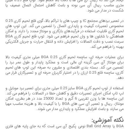
ایجاد می کند که ریبال آی سی ها با دقت بالا انجام شود. توپ قلع 0.25 میلی
متری مناسب ریبال آی سی بوده و باعث کاهش احتمال اتصال ضعیف یا
شکست در مدار می شود.
در تعمیر بردهای مجتمع IC و چیپ های با تراکم بالا، گوی قلع لحیم کاری 0.25
مخصوص تعمیرات کیفیت و پایداری اتصال را تضمین می کند. این توپ های
لحیم کاری قابلیت استفاده در فرآیندهای بازکاری و مونتاژ مجدد را دارند و امکان
هماهنگی با شابلون ها و وان لحیم فراهم می شود. توپ قلع لحیم کاری BGA
سرعت نصب و دقت اتصالات را افزایش داده و انتقال حرارت و جریان الکتریکی
بهینه را فراهم می کند.
برای عملیات حرفه ای، ساچمه لحیم کاری BGA 0.25 میلی متری کیفیت بالا
برای مونتاژ آی سی گزینه ای عالی است و عملکرد پایدار و طول عمر برد را
تضمین می کند. بسته بندی اقتصادی و مقرون به صرفه این توپ های لحیم
کاری، ساچمه قلع 0.25 ارزان را در اختیار کاربران حرفه ای و تعمیرکاران قرار می
دهد.
استفاده از توپ لحیم کاری BGA سایز 0.25 میلی متری برای تعمیر برد موبایل و
لپ تاپ امکان اجرای تعمیرات دقیق و کاهش خطا در اتصالات را فراهم می کند.
این ساچمه ها با وزن تقریبی 6 گرم و تعداد 25000 عدد در هر بطری، امکان
مونتاژ، ریبال و تعمیر آی سی های BGA را با کیفیت بالا و هزینه مناسب مهیا
می سازند و باعث افزایش عملکرد و پایداری مدار می شوند.
نکته آموزشی:
BGA یا Ball Grid Array نوعی پکیج آی سی است که به جای پایه های فلزی