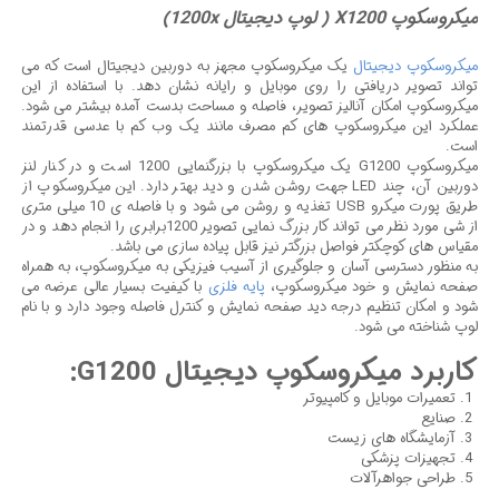
میکروسکوپ X1200 ( لوپ دیجیتال 1200x)
میکروسکوپ دیجیتال
یک میکروسکوپ مجهز به دوربین دیجیتال است که می
تواند تصویر دریافتی را روی موبایل و رایانه نشان دهد. با استفاده از این
میکروسکوپ امکان آنالیز تصویر، فاصله و مساحت بدست آمده بیشتر می شود.
عملکرد این میکروسکوپ های کم مصرف مانند یک وب کم با عدسی قدرتمند
است.
میکروسکوپ G1200 یک میکروسکوپ با بزرگنمایی 1200 است و در کنار لنز
دوربین آن، چند LED جهت روشن شدن و دید بهتر دارد. این میکروسکوپ از
طریق پورت میکرو USB تغذیه و روشن می شود و با فاصله ی 10 میلی متری
از شی مورد نظر می تواند کار بزرگ نمایی تصویر 1200برابری را انجام دهد و در
مقیاس های کوچکتر فواصل بزرگتر نیز قابل پیاده سازی می باشد.
به منظور دسترسی آسان و جلوگیری از آسیب فیزیکی به میکروسکوپ، به همراه
صفحه نمایش و خود میکروسکوپ،
پایه فلزی
با کیفیت بسیار عالی عرضه می
شود و امکان تنظیم درجه دید صفحه نمایش و کنترل فاصله وجود دارد و با نام
لوپ شناخته می شود.
کاربرد میکروسکوپ دیجیتال G1200:
تعمیرات موبایل و کامپیوتر
صنایع
آزمایشگاه های زیست
تجهیزات پزشکی
طراحی جواهرآلات