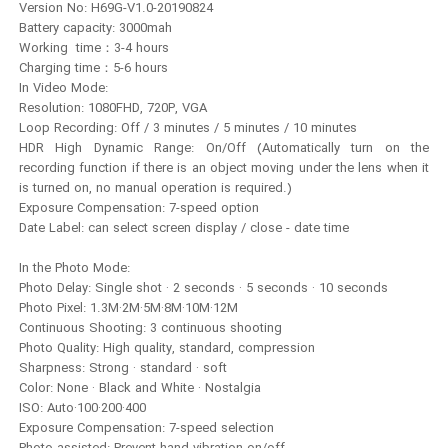
Version No: H69G-V1.0-20190824
Battery capacity: 3000mah
Working time：3-4 hours
Charging time：5-6 hours
In Video Mode:
Resolution: 1080FHD, 720P, VGA
Loop Recording: Off / 3 minutes / 5 minutes / 10 minutes
HDR High Dynamic Range: On/Off (Automatically turn on the
recording function if there is an object moving under the lens when it
is turned on, no manual operation is required.)
Exposure Compensation: 7-speed option
Date Label: can select screen display / close - date time
In the Photo Mode:
Photo Delay: Single shot · 2 seconds · 5 seconds · 10 seconds
Photo Pixel: 1.3M·2M·5M·8M·10M·12M
Continuous Shooting: 3 continuous shooting
Photo Quality: High quality, standard, compression
Sharpness: Strong · standard · soft
Color: None · Black and White · Nostalgia
ISO: Auto·100·200·400
Exposure Compensation: 7-speed selection