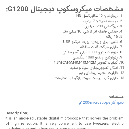
مشخصات میکروسکوپ دیجیتال G1200:
رزولوشن: 12 مگاپیکسل HD
صفحه نمایش: 7 اینچی
بزرگنمایی 1200 برابری
حداقل فاصله لنز تا شی: 10 میلی متر
16 زبانه
تامین برق ورودی: پورت میکرو USB
دارای سوکت کارت حافظه
ظرفیت باتری 3000 میلی آمپر ساعتی
رزولوشن ویدیو 1080 پیکسلی
1.3M·2M·5M·8M·10M·12M
کیفیت تصویر
امکان تصویربرداری سیاه و سفید
فابلیت تنظیم روشنایی نور
دارای کلید ریست جهت بازگردانی تنظیمات
مستندات:
نحوه کار g1200-microscope
Description:
It is an angle-adjustable digital microscope that solves the problem
of high reflection. It is very convenient to use tweezers, electric
soldering iron and others under your microscope.