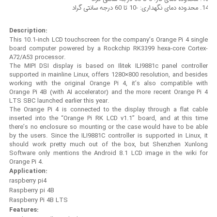
محدوده دمای نگهداری: -10 تا 60 درجه سانتی گراد
Description:
This 10.1-inch LCD touchscreen for the company’s Orange Pi 4 single
board computer powered by a Rockchip RK3399 hexa-core Cortex-
A72/A53 processor.
The MIPI DSI display is based on Ilitek ILI9881c panel controller
supported in mainline Linux, offers 1280×800 resolution, and besides
working with the original Orange Pi 4, it’s also compatible with
Orange Pi 4B (with AI accelerator) and the more recent Orange Pi 4
LTS SBC launched earlier this year.
The Orange Pi 4 is connected to the display through a flat cable
inserted into the “Orange Pi RK LCD v1.1” board, and at this time
there’s no enclosure so mounting or the case would have to be able
by the users. Since the ILI9881C controller is supported in Linux, it
should work pretty much out of the box, but Shenzhen Xunlong
Software only mentions the Android 8.1 LCD image in the wiki for
Orange Pi 4.
Application:
raspberry pi4
Raspberry pi 4B
Raspberry Pi 4B LTS
Features: