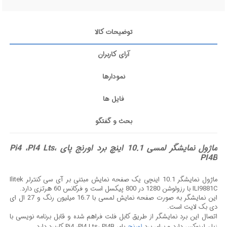
توضیحات کالا
آرای کاربران
نمودارها
فایل ها
بحث و گفتگو
ماژول نمایشگر لمسی 10.1 اینچ برد اورنج پای Pi4 ،PI4 Lts،
PI4B
ماژول نمایشگر 10.1 اینچی یک صفحه نمایش مبتنی بر آی سی کنترلر Ilitek
ILI9881C با رزولوشن 1280 در 800 پیکسل است و فرکانس 60 هرتزی دارد.
این نمایشگر به صورت صفحه نمایش لمسی با 16.7 میلیون رنگ و 27 ال ای
دی بک لایت است.
اتصال این برد نمایشگر از طریق کابل فلت فراهم شده و قابل برنامه نویسی با
زبان لینوکس دارد و برای برد
اورنج
پای Pi4 ،PI4 Lts، PI4B کاربرد دارد.