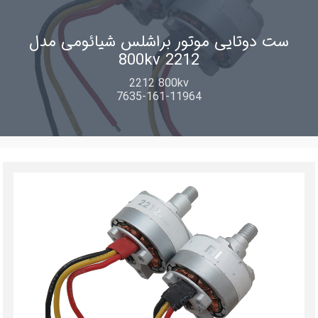
ست دوتایی موتور براشلس شیائومی مدل
2212 800kv
2212 800kv
7635-161-11964