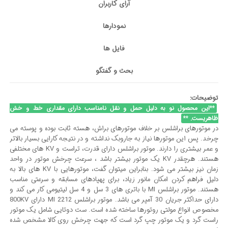
آرای کاربران
نمودارها
فایل ها
بحث و گفتگو
توضیحات:
**این محصول نو به دلیل حمل و نقل نامناسب دارای مقداری خط و خش
ظاهریست. **
در موتورهای براشلس بر خلاف موتورهای براش، هسته ثابت بوده و پوسته می
چرخد. پس این موتورها نیاز به جاروبک نداشته و در نتیجه کارایی بسیار بالاتر
و عمر بیشتری را دارند. موتور براشلس دارای قدرت، تراست و KV های مختلفی
هستند. هرچقدر KV یک موتور بیشتر باشد ، سرعت چرخش موتور در واحد
زمان نیز بیشتر می شود. بنابراین میتوان گفت، موتورهایی با KV های بالا به
دلیل فراهم کردن امکان مانور زیاد، برای پهپادهای مسابقه و سرعتی مناسب
هستند. موتور براشلس MI با باتری های 3 سل و 4 سل لیتیومی کار می کند و
دارای حداکثر جریان 30 آمپر می باشد. موتور براشلس MI 2212 دارای 800KV
مخصوص انواع مولتی روتورها ساخته شده است. ست دوتایی شامل یک موتور
راست گرد و یک موتور چپ گرد است که جهت چرخش روی کالا مشخص شده