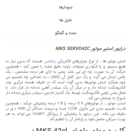
نمودارها
فایل ها
بحث و گفتگو
درایور استپر موتور MKS SERVO42C
استپر موتور ها ، از نوع موتورهای الکتریکی
براشلس
هستند که بدون نیاز به
هیچ سنسور و یا انکودری میتوانند زاویه دقیق شفت را معین کنند ؛ همچنین
حرکت آن به صورت پله ای می باشد یعنی به ازای هر درجه مشخص ، یک
پالس ارسال می گردد و یک دور کامل آن (360) ، به تعدادی پله تقسیم می
شود.عملکرد استپر موتورها بدین گونه است که در اطراف هسته مرکزی چند
الکترومگنت دندانه دار و در مرکز آن یک سیلندر آهنی دندانه دار قرار دارد. با
فعال شدن اولین الکترومگنت توسط یک کنترلر خارجی، سیلندر مرکزی دندانه دار
شروع به چرخش می کند.
استپ موتور ، از موتورهای 0.9 درجه یا 1.8 درجه پشتیبانی میکند ، همچنین
قدرت تقسیم بندی این ماژول 1/256 است و سرعت حداکثر آن 1000 دور بر
دقیقه می باشد. این درایور با پشتیبانی از پروتکل USART می تواند به هر
پورت سریالی متصل شود و پارامتر آن را تنظیم کند .