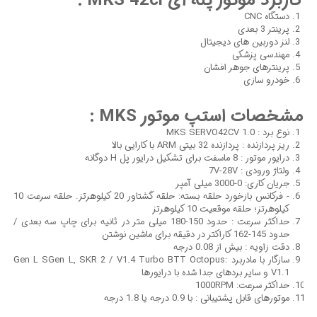
کاربرد موتور پله ای MKS 42cl :
دستگاه CNC
پرینتر 3 بعدی
لنز دوربین های دیجیتال
مهندسی پزشکی
پرینترهای جوهر افشان
خودرو سازی
مشخصات استپ موتور MKS :
نوع برد : MKS SERVO42CV 1.0
ریز پردازنده : پردازنده 32 بیتی ARM با کارایی بالا
درایور موتور : 8 ماسفت برای تشکیل درایور پل H دوگانه
ولتاژ ورودی : 7V-28V
جریان کاری: 0-3000 میلی آمپر
- فرکانس بازخورد حلقه بسته: حلقه گشتاور 20 کیلوهرتز. حلقه سرعت 10
کیلوهرتز؛ حلقه موقعیت 10 کیلوهرتز
حداکثر سرعت : حدود 150-180 میلی متر در ثانیه برای چاپ سه بعدی /
حدود 145-162 کاراکتر در دقیقه برای ماشین نوشتن
دقت زاویه : بیش از 0.08 درجه
سازگار با مادربرد :Gen L SGen L, SKR 2 / V1.4 Turbo BTT Octopus
V1.1 و سایر بردهای جدا شده با درایورها
حداکثر سرعت: 1000RPM
موتورهای قابل پشتیبانی : با 0.9 درجه یا 1.8 درجه