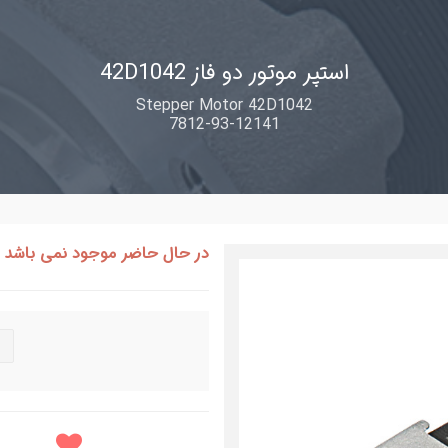
استپر موتور دو فاز 42D1042
Stepper Motor 42D1042
7812-93-12141
در حال حاضر موجود نمی باشد