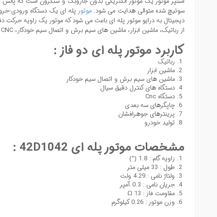
سوئیچ شده متوالی هدایت می شود.
موتور
پله ای یک دستگاه ورودی-خروجی
دیجیتال به درایو موتور پله ای باعث می شود که موتور یک زاویه حرکت د
از رباتیک، ماشین ابزار، ماشین های سیم برش و اتصال سیم خودکار، CNC و حتی دستگاه های کنترل دقیق سیال.
کاربرد موتور پله ای دو فاز :
رباتیک
ماشین ابزار
ماشین های سیم برش و اتصال سیم خودکار
دستگاه های کنترل دقیق سیال
دستگاه Cnc
چاپگرهای سه بعدی
پرینترهای جوهرافشان
تولید خودرو
مشخصات موتور پله ای 42D1042 :
زاویه گام : 1.8 (°)
طول : 33 میلی متر
ولتاژ نامی : 4.29 ولت
جریان نامی : 0.3 آمپر
مقاومت فاز : 13 Ω
وزن موتور : 0.26 کیلوگرم