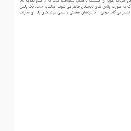
استپر موتور یک موتور الکتریکی بدون جاروبک و سنکرون است که پالس های دیجیتال را به چرخش شفت مکانیکی تبدیل می کند. حرکت شفت معمولی آن شامل حرکات زاویه ای گسسته با اندازه یکنواخت است که از منبع تغذیه DC
نالوگ به صورت پالس های دیجیتال ظاهر می شوند، مناسب است. یک پالس
یر می کند. برخی از کاربردهای صنعتی و علمی موتورهای پله ای عبارتند