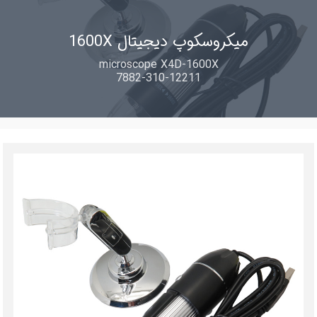
میکروسکوپ دیجیتال 1600X
microscope X4D-1600X
7882-310-12211