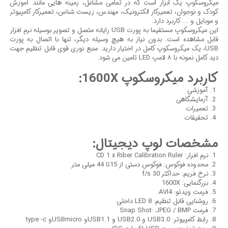
میکروسکوپ یک ابزار است که در تمامی مشاغل، زمینه هایی مانند آموزش
کودک و نوجوان، تعمیرکار الکترونیک، مهندس، زیست شناس، تعمیرکار کامپیوتر
و موبایل و ... کاربرد دارد.
این میکروسکوپ مستقیما به پورت USB رایانه متصل و تصویر بوسیله نرم افزار
قابل مشاهده است. بدون نیاز به هیچ وسیله دیگر، تنها با اتصال به پورت
USB، یک میکروسکوپ کامل در اختیار دارید. منبع نوری قوی قابل تنظیم جهت
دید کامل نمونه با ۸ لامپ LED تامین می شود.
کاربرد میکروسکوپ 1600X:
آموزشی
آزمایشگاهی
تعمیرات
تحقیقات
مشخصات لوپ دیجیتال:
نرم افزار: CD 1 x Riber Calibration Ruler
محدوده فوکوس: فوکوس دستی از 15تا 44 میلی متر
نرخ فریم: حداکثر 30 f/s
بزرگنمایی: 1600X
فرمت ویدئو: AVI4.
روشنایی قابل تنظیم: 8 LED داخلی
فرمت Snap Shot: JPEG / BMP
رابط کامپیوتر: USB3.0 و USB2.0 و USB1.1و USBmicroو type -c