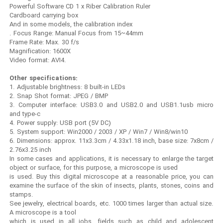
Powerful Software CD 1 x Riber Calibration Ruler
Cardboard carrying box
And in some models, the calibration index
. Focus Range: Manual Focus from 15~44mm
Frame Rate: Max. 30 f/s
Magnification: 1600X
Video format: AVI4.
Other specifications:
1. Adjustable brightness: 8 built-in LEDs
2. Snap Shot format: JPEG / BMP
3. Computer interface: USB3.0 and USB2.0 and USB1.1usb micro
and type-c
4. Power supply: USB port (5V DC)
5. System support: Win2000 / 2003 / XP / Win7 / Win8/win10
6. Dimensions: approx. 11x3.3cm / 4.33x1.18 inch, base size: 7x8cm /
2.76x3.25 inch
In some cases and applications, it is necessary to enlarge the target
object or surface, for this purpose, a microscope is used
is used. Buy this digital microscope at a reasonable price, you can
examine the surface of the skin of insects, plants, stones, coins and
stamps.
See jewelry, electrical boards, etc. 1000 times larger than actual size.
A microscope is a tool
which is used in all jobs, fields such as child and adolescent