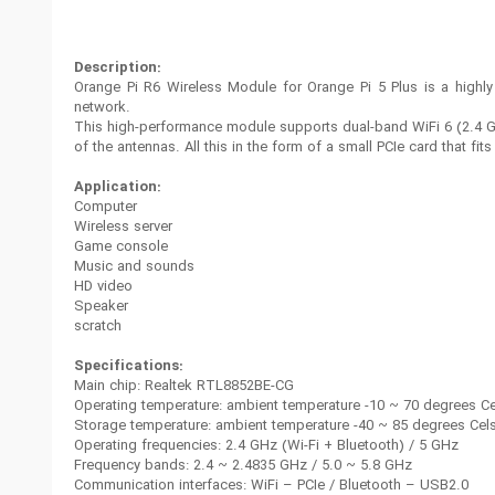
Description:
Orange Pi R6 Wireless Module for Orange Pi 5 Plus is a highly
network.
This high-performance module supports dual-band WiFi 6 (2.4 GH
of the antennas. All this in the form of a small PCIe card that fi
Application:
Computer
Wireless server
Game console
Music and sounds
HD video
Speaker
scratch
Specifications:
Main chip: Realtek RTL8852BE-CG
Operating temperature: ambient temperature -10 ~ 70 degrees Ce
Storage temperature: ambient temperature -40 ~ 85 degrees Cel
Operating frequencies: 2.4 GHz (Wi-Fi + Bluetooth) / 5 GHz
Frequency bands: 2.4 ~ 2.4835 GHz / 5.0 ~ 5.8 GHz
Communication interfaces: WiFi – PCIe / Bluetooth – USB2.0