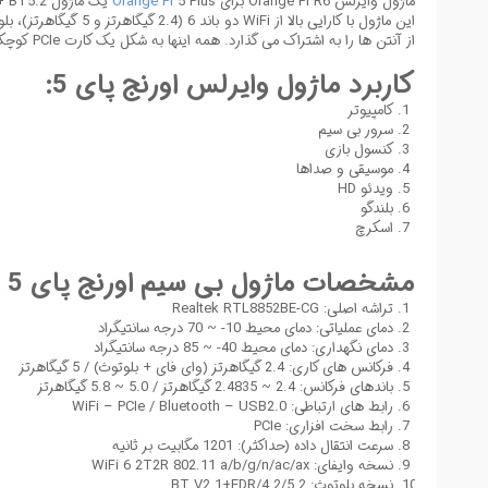
Orange Pi
5 Plus یک ماژول Wi-Fi6 + BT5.2 بسیار یکپارچه با رابط PCle M.2E-KEY، MIMO چند کاربره (ورودی چندگانه، چند خروجی) و شبکه WLAN PCI Express است.
ماژول وایرلس Orange Pi R6 برای
از آنتن ها را به اشتراک می گذارد. همه اینها به شکل یک کارت PCIe کوچک است که در اسلات M.2 PCIe 2.0 E-KEY موجود در هر 3 نسخه (4 گیگابایت، 8 گیگابایت، 16 گیگابایت) بردهای Orange Pi 5 Plus قرار می گیرد.
کاربرد ماژول وایرلس اورنج پای 5:
کامپیوتر
سرور بی سیم
کنسول بازی
موسیقی و صداها
ویدئو HD
بلندگو
اسکرچ
مشخصات ماژول بی سیم اورنج پای 5 پلاس:
تراشه اصلی: Realtek RTL8852BE-CG
دمای عملیاتی: دمای محیط 10- ~ 70 درجه سانتیگراد
دمای نگهداری: دمای محیط 40- ~ 85 درجه سانتیگراد
فرکانس های کاری: 2.4 گیگاهرتز (وای فای + بلوتوث) / 5 گیگاهرتز
باندهای فرکانس: 2.4 ~ 2.4835 گیگاهرتز / 5.0 ~ 5.8 گیگاهرتز
رابط های ارتباطی: WiFi – PCIe / Bluetooth – USB2.0
رابط سخت افزاری: PCIe
سرعت انتقال داده (حداکثر): 1201 مگابیت بر ثانیه
نسخه وایفای: WiFi 6 2T2R 802.11 a/b/g/n/ac/ax
نسخه بلوتوث: BT V2.1+EDR/4.2/5.2