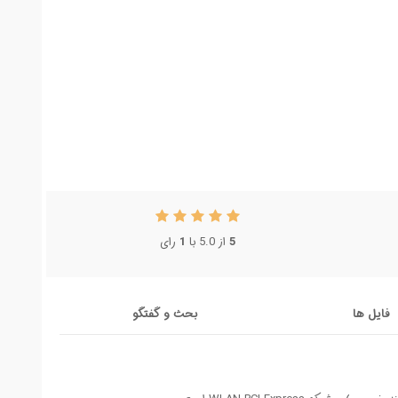
رای
1
از 5.0 با
5
فایل ها
بحث و گفتگو