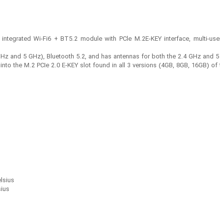
 integrated Wi-Fi6 + BT5.2 module with PCle M.2E-KEY interface, multi-us
z and 5 GHz), Bluetooth 5.2, and has antennas for both the 2.4 GHz and 5
ts into the M.2 PCIe 2.0 E-KEY slot found in all 3 versions (4GB, 8GB, 16GB) o
lsius
sius