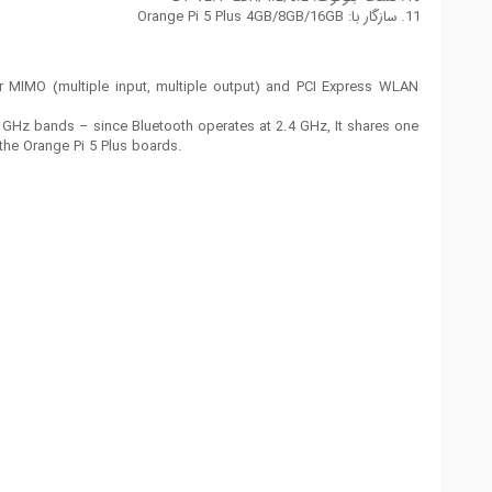
سازگار با: Orange Pi 5 Plus 4GB/8GB/16GB
er MIMO (multiple input, multiple output) and PCI Express WLAN
 GHz bands – since Bluetooth operates at 2.4 GHz, It shares one
f the Orange Pi 5 Plus boards.