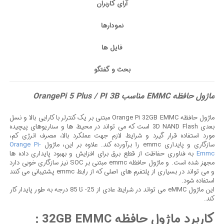
آرای کاربران
نمودارها
فایل ها
بحث و گفتگو
ماژول حافظه EMMC مناسب OrangePi 5 Plus / PI 3B
ماژول حافظه Orange Pi 32GB EMMC مبتنی بر یک کنترلر با کارایی بالا و نسل
بعدی 3D NAND Flash است که می تواند در محیط ها و سناریوهای پیچیده
مورد استفاده قرار گیرد و شرایط لازم جهت عملکرد بالا، مصرف انرژی کم،
سازگاری و پایداری emmc را برآورده کند. علاوه بر این، ماژول
Orange Pi-
Emmc
به فناوری حفاظت از قطع برق برای افزایش و بهبود پایداری داده ها
مجهز شده است. و ماژول حافظه emmc مبتنی بر SOC نیز سازگاری خوبی دارد
و می تواند در بسیاری از پلتفرم های اصلی که از رابط emmc پشتیبانی می کنند
استفاده شود.
این ماژول eMMC می تواند در شرایط عادی از 25- تا 85 درجه به طور پایدار کار
کند.
کاربرد ماژول حافظه 32GB EMMC :