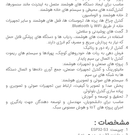
مناسب برای ایجاد دستگاه های هوشمند متصل به اینترنت مانند سنسورها،
کنترل‌کننده های محیطی و سیستم های خانه هوشمند.
خانه هوشمند و اتوماسیون:
کنترل چراغ ها، پرده ها، ترموستات ها، قفل های هوشمند و سایر تجهیزات
خانه از طریق WiFi یا Bluetooth.
گجت های پوشیدنی و سلامتی:
استفاده در ساعت های هوشمند، ردیاب ها و دستگاه های پزشکی قابل حمل
که نیاز به پردازش سریع و مصرف کم انرژی دارند.
کنترل از راه دور و رباتیک:
فرمان دهی به ربات ها، خودروهای کوچک، پهپادها و سیستم های ریموت
کنترل با اتصال بی سیم پایدار.
پروژه های صنعتی و تجهیزات هوشمند:
مانیتورینگ و کنترل تجهیزات صنعتی، جمع آوری داده‌ها و اتصال دستگاه
ها به شبکه های بی سیم.
سیستم های صوتی و تصویری هوشمند:
پخش صدا و تصویر با کیفیت، ارتباط بین تجهیزات صوتی و تصویری و
پیاده سازی کنترل بلوتوثی.
تحقیق و توسعه و آموزش:
مناسب برای دانشجویان، مهندسان و توسعه دهندگان جهت یادگیری و
اجرای پروژه های IoT و هوش مصنوعی سبک.
مشخصات :
چیپست: ESP32-S3