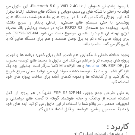
با وجود پشتیبانی همزمان از WiFi 2.4GHz و Bluetooth 5.0، این ماژول می
تواند به راحتی با شبکه های بی سیم، موبایل و دستگاه های مختلف ارتباط برقرار
کند. این ویژگی کمک می کند تا در پروژه های خانه هوشمند، دستگاه های
پوشیدنی یا حتی سیستم های صنعتی، ارتباطی پایدار و سریع داشته
باشید.
پردازنده دو هسته‌ای ESP32-S3 علاوه بر سرعت پردازش بالا، مصرف
انرژی بهینه ای هم دارد. همین موضوع باعث می شود ESPS3-32E-N4 هم
برای پروژه هایی که دائم به برق وصل هستند و هم برای دستگاه هایی که با
باتری کار می کنند مناسب باشد.
وجود حافظه داخلی 4 مگابایتی هم فضای کافی برای ذخیره برنامه ها و اجرای
پروژه های پیچیده تر را فراهم می کند.
این ماژول با محیط های توسعه محبوب
مثل
Arduino
IDE، ESP-IDF و MicroPython کاملاً سازگار است. بنابراین چه یک
تازه کار باشید و چه یک توسعه دهنده حرفه ای، می توانید خیلی سریع شروع
به کار کنید و از کتابخانه ها و نمونه کدهای آماده برای ساخت پروژه های خود
استفاده کنید.
به دلیل طراحی جمع وجور، ESP S3-32E-N4 تقریباً در هر پروژه ای قابل
استفاده است؛ از رباتیک و خانه هوشمند گرفته تا گجت های پوشیدنی و
تجهیزات صنعتی. در واقع شما با استفاده از این ماژول می توانید ایده های خود
را به یک محصول واقعی، هوشمند و قابل اعتماد تبدیل کنید.
کاربرد :
پروژه های اینترنت اشیاء (IoT):