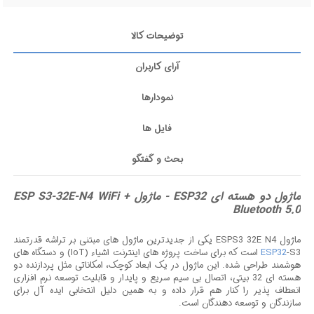
توضیحات کالا
آرای کاربران
نمودارها
فایل ها
بحث و گفتگو
ماژول دو هسته‌ ای ESP32 - ماژول ESP S3-32E-N4 WiFi +
Bluetooth 5.0
ماژول ESPS3 32E N4 یکی از جدیدترین ماژول های مبتنی بر تراشه قدرتمند
ESP32
-S3 است که برای ساخت پروژه های اینترنت اشیاء (IoT) و دستگاه های
هوشمند طراحی شده. این ماژول در یک ابعاد کوچک، امکاناتی مثل پردازنده دو
هسته ای 32 بیتی، اتصال بی سیم سریع و پایدار و قابلیت توسعه نرم افزاری
انعطاف پذیر را کنار هم قرار داده و به همین دلیل انتخابی ایده آل برای
سازندگان و توسعه دهندگان است.