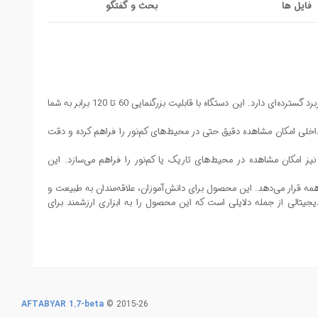
فایل ها
بحث و گفتگو
میکروسکوپ جیبی 120X یک ابزار کاربردی و دقیق است که علاوه بر استفاده‌های آموزشی و علمی، در دنیای الکترونیک و تعمیرات بردهای مدار چاپی (PCB) نیز کاربرد گسترده‌ای دارد. این دستگاه با قابلیت بزرگنمایی 60 تا 120 برابر به شما
وژه های الکترونیکی، بررسی لحیم‌کاری، تشخیص قطعات SMD، و پیدا کردن اتصالات معیوب از اهمیت زیادی برخوردار است. این میکروسکوپ با نور LED داخلی امکان مشاهده دقیق حتی در محیط‌های کم‌نور را فراهم کرده و دقت
نظر زیر لنز میکروسکوپ 120X قرار گیرد و با استفاده از چرخ زوم میزان بزرگنمایی بین 60 تا 120 برابر تنظیم شود. نور LED داخلی نیز امکان مشاهده در محیط‌های تاریک یا کم‌نور را فراهم می‌سازد. این
ترس همه قرار می‌دهد. این محصول برای دانش‌آموزان، علاقه‌مندان به طبیعت و
جیتالی از جمله دلایلی است که این محصول را به ابزاری ارزشمند برای
AFTABYAR 1.7-beta
©
2015-26