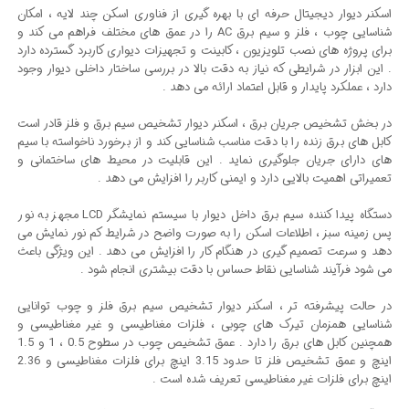
اسکنر دیوار دیجیتال حرفه ای با بهره گیری از فناوری اسکن چند لایه ، امکان
شناسایی چوب ، فلز و سیم برق AC را در عمق های مختلف فراهم می کند و
برای پروژه های نصب تلویزیون ، کابینت و تجهیزات دیواری کاربرد گسترده دارد
. این ابزار در شرایطی که نیاز به دقت بالا در بررسی ساختار داخلی دیوار وجود
دارد ، عملکرد پایدار و قابل اعتماد ارائه می دهد .
در بخش تشخیص جریان برق ، اسکنر دیوار تشخیص سیم برق و فلز قادر است
کابل های برق زنده را با دقت مناسب شناسایی کند و از برخورد ناخواسته با سیم
های دارای جریان جلوگیری نماید . این قابلیت در محیط های ساختمانی و
تعمیراتی اهمیت بالایی دارد و ایمنی کاربر را افزایش می دهد .
دستگاه پیدا کننده سیم برق داخل دیوار با سیستم نمایشگر LCD مجهز به نور
پس زمینه سبز ، اطلاعات اسکن را به صورت واضح در شرایط کم نور نمایش می
دهد و سرعت تصمیم گیری در هنگام کار را افزایش می دهد . این ویژگی باعث
می شود فرآیند شناسایی نقاط حساس با دقت بیشتری انجام شود .
در حالت پیشرفته تر ، اسکنر دیوار تشخیص سیم برق فلز و چوب توانایی
شناسایی همزمان تیرک های چوبی ، فلزات مغناطیسی و غیر مغناطیسی و
همچنین کابل های برق را دارد . عمق تشخیص چوب در سطوح 0.5 ، 1 و 1.5
اینچ و عمق تشخیص فلز تا حدود 3.15 اینچ برای فلزات مغناطیسی و 2.36
اینچ برای فلزات غیر مغناطیسی تعریف شده است .