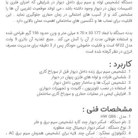
دستگاه تشخیص لوله و سیم برق داخل دیوار در شرایطی که اجزای فلزی یا
تاسیسات پنهان در دیوار وجود داشته باشد ، می تواند موقعیت تقریبی آن ها را
مشخص کند و از آسیب های احتمالی در زمان حفاری جلوگیری نماید . این
قابلیت برای نصاب ها و تکنسین های ساختمانی اهمیت عملی بالایی دارد .
بدنه دستگاه با ابعاد 177 x 70 x 30 میلی متر و وزن حدود 156 گرم طراحی شده
و استفاده طولانی مدت از آن را آسان می کند . منبع تغذیه آن باتری 9 ولت
مدل 6F22 است و قابلیت خاموشی خودکار پس از 3 دقیقه برای مدیریت مصرف
انرژی در نظر گرفته شده است
کاربرد :
تشخیص سیم برق زنده داخل دیوار قبل از سوراخ کاری
شناسایی فلزات و لوله های فلزی پنهان در دیوار
تشخیص تیرک ها و ساختار چوبی داخل دیوار
استفاده در نصب تلویزیون ، کابینت و تجهیزات دیواری
افزایش ایمنی در عملیات حفاری و سوراخ کاری ساختمان
مشخصات فنی :
مدل : HW QB6
نام دستگاه : اسکنر دیوار چند کاره تشخیص سیم برق و فلز
نوع دستگاه : اسکنر دیوار دیجیتال چند منظوره
تکنولوژی عملکرد : اسکن چند لایه برای تشخیص همزمان سیم برق AC ،