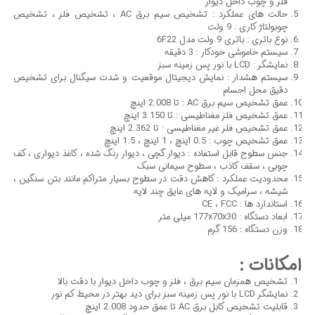
فلز و چوب داخل دیوار
حالت های عملکرد : تشخیص سیم برق AC ، تشخیص فلز ، تشخیص
چوبولتاژ کاری : 9 ولت
نوع باتری : باتری 9 ولت مدل 6F22
سیستم خاموشی خودکار : 3 دقیقه
نمایشگر : LCD با نور پس زمینه سبز
سیستم هشدار : نمایش دیجیتال موقعیت و شدت سیگنال برای تشخیص
دقیق محل اجسام
عمق تشخیص سیم برق AC : تا 2.008 اینچ
عمق تشخیص فلز مغناطیسی : تا 3.150 اینچ
عمق تشخیص فلز غیر مغناطیسی : تا 2.362 اینچ
عمق تشخیص چوب : 0.5 اینچ ، 1 اینچ ، 1.5 اینچ
جنس سطوح قابل استفاده : دیوار گچی ، دیوار رنگ شده ، کاغذ دیواری ، کف
چوبی ، سقف کاذب ، سطوح سیمانی سبک
محدودیت عملکرد : کاهش دقت در سطوح بسیار متراکم مانند بتن سنگین ،
شیشه ، سرامیک و لایه های عایق چند لایه
استاندارد ها : CE ، FCC
ابعاد دستگاه : 177x70x30 میلی متر
وزن دستگاه : 156 گرم
امکانات :
تشخیص همزمان سیم برق ، فلز و چوب داخل دیوار با دقت بالا
نمایشگر LCD با نور پس زمینه سبز برای دید بهتر در محیط کم نور
قابلیت تشخیص کابل برق AC تا عمق حدود 2.008 اینچ